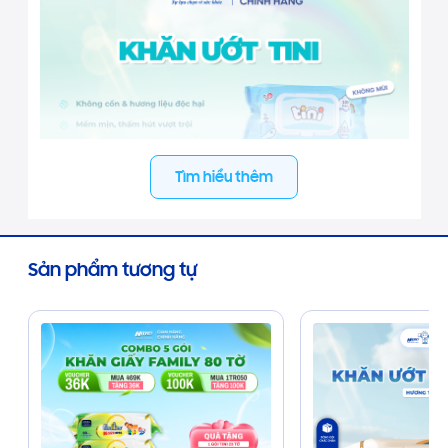
Tìm hiểu thêm
Sản phẩm tương tự
CÔNG DỤNG:
✓ Bề mặt khăn mịn, mềm mại, thấm hút nhanh
chóng