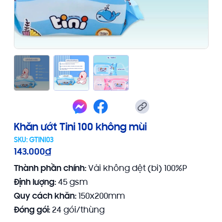
Khăn ướt Tini 100 không mùi
SKU:
GTINI03
143.000
đ
Thành phần chính:
Vải không dệt (bi) 100%P
Định lượng:
45 gsm
Quy cách khăn:
150x200mm
Đóng gói:
24 gói/thùng