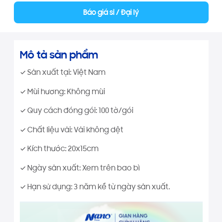
Báo giá sỉ / Đại lý
Mô tả sản phẩm
✓ Sản xuất tại: Việt Nam
✓ Mùi hương: Không mùi
✓ Quy cách đóng gói: 100 tờ/gói
✓ Chất liệu vải: Vải không dệt
✓ Kích thước: 20x15cm
✓ Ngày sản xuất: Xem trên bao bì
✓ Hạn sử dụng: 3 năm kể từ ngày sản xuất.