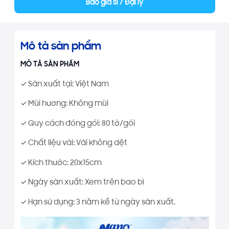
Báo giá sỉ / Đại lý
Mô tả sản phẩm
MÔ TẢ SẢN PHẨM
✓ Sản xuất tại: Việt Nam
✓ Mùi hương: Không mùi
✓ Quy cách đóng gói: 80 tờ/gói
✓ Chất liệu vải: Vải không dệt
✓ Kích thước: 20x15cm
✓ Ngày sản xuất: Xem trên bao bì
✓ Hạn sử dụng: 3 năm kể từ ngày sản xuất.