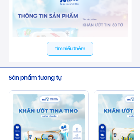
Tìm hiểu thêm
Sản phẩm tương tự
CÔNG DỤNG:
✓ Bề mặt khăn mịn, mềm mại, thấm hút nhanh
chóng