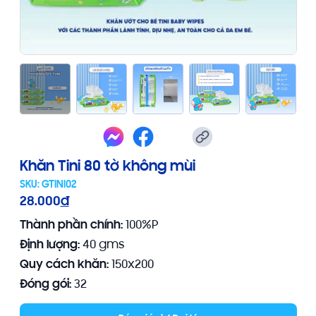
Khăn Tini 80 tờ không mùi
SKU:
GTINI02
28.000
đ
Thành phần chính:
100%P
Định lượng:
40 gms
Quy cách khăn:
150x200
Đóng gói:
32