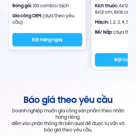
Đóng gói
: 100 combo/ bịch
Kích thước:
6x12 cm
8x12 cm, 8x16 cm
Gia công OEM:
(dựa theo yêu
cầu)
Màu in:
1, 2, 3, 4, 5,...
Bế/ Nắp:
(dựa theo
Đặt hàng ngay
Đặt hàng
Báo giá theo yêu cầu
Doanh nghiệp muốn gia công sản phẩm theo nhãn
hàng riêng,
điền vào phần thông tin bên dưới để được tư vấn và
báo giá theo yêu cầu.