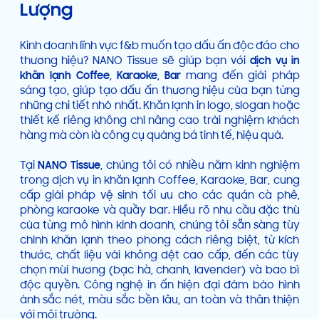
Lượng
Kinh doanh lĩnh vực f&b muốn tạo dấu ấn độc đáo cho
thương hiệu? NANO Tissue sẽ giúp bạn với
dịch vụ in
khăn lạnh Coffee, Karaoke, Bar
mang đến giải pháp
sáng tạo, giúp tạo dấu ấn thương hiệu của bạn từng
những chi tiết nhỏ nhất. Khăn lạnh in logo, slogan hoặc
thiết kế riêng không chỉ nâng cao trải nghiệm khách
hàng mà còn là công cụ quảng bá tinh tế, hiệu quả.
Tại
NANO Tissue
, chúng tôi có nhiều năm kinh nghiệm
trong dịch vụ in khăn lạnh Coffee, Karaoke, Bar, cung
cấp giải pháp vệ sinh tối ưu cho các quán cà phê,
phòng karaoke và quầy bar. Hiểu rõ nhu cầu đặc thù
của từng mô hình kinh doanh, chúng tôi sẵn sàng tùy
chỉnh khăn lạnh theo phong cách riêng biệt, từ kích
thước, chất liệu vải không dệt cao cấp, đến các tùy
chọn mùi hương (bạc hà, chanh, lavender) và bao bì
độc quyền. Công nghệ in ấn hiện đại đảm bảo hình
ảnh sắc nét, màu sắc bền lâu, an toàn và thân thiện
với môi trường.