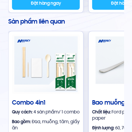
Đặt hàng ngay
Đặt hàng
Sản phẩm liên quan
Combo 4in1
Bao muỗng
Quy cách:
4 sản phẩm/ 1 combo
Chất liệu:
Ford pape
paper
Bao gồm:
Đũa, muỗng, tăm, giấy
ăn
Định lượng:
60, 70, 