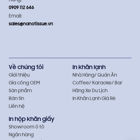
hàng:
Tiện ích cho khách hàng:
Sau khi hát hò
0909 112 646
hay thưởng thức đồ ăn, đồ uống, khăn
Email:
lạnh giúp khách hàng cảm thấy thoải
sales@nanotissue.vn
mái hơn.
Quảng bá lan tỏa:
Nhóm bạn khi đến
karaoke thường dùng nhiều khăn lạnh,
logo thương hiệu xuất hiện nhiều lần,
Về chúng tôi
In khăn lạnh
giúp tăng độ nhận diện.
Giới thiệu
Nhà Hàng/ Quán Ăn
Gia công OEM
Coffee/ Karaoke/ Bar
Bên cạnh đó, một số quán đã chọn khăn
Sản phẩm
Hãng Xe Du Lịch
lạnh có in logo cho quán karaoke để tạo
Bản tin
In Khăn Lạnh Giá Rẻ
điểm nhấn và gây ấn tượng với nhóm
Liên hệ
khách hàng trẻ – những người thích sự mới
In hộp khăn giấy
mẻ và tinh tế trong từng chi tiết.
Showroom ô tô
Ngân hàng