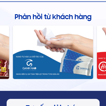
nhỏ như khăn lạnh in logo quán bar có thể
trở thành điểm cộng lớn.
Phản hồi từ khách hàng
Lợi Ích Khi In Khăn Lạnh Quán Cafe
Đối với các quán cafe, việc in khăn lạnh
quán cafe mang lại nhiều lợi ích thiết thực: