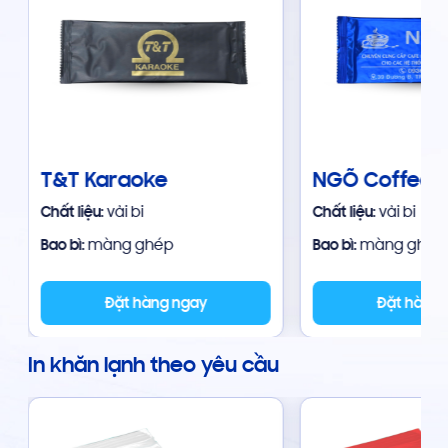
T&T Karaoke
NGÕ Coffee 
Chất liệu:
vải bi
Chất liệu:
vải bi
Bao bì:
màng ghép
Bao bì:
màng ghép
Đặt hàng ngay
Đặt hàng
In khăn lạnh theo yêu cầu