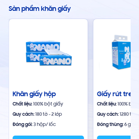
Sản phẩm khăn giấy
Khăn giấy hộp
Giấy rút treo
Chất liệu
: 100% bột giấy
Chất liệu
: 100% bột
Quy cách
: 180 tờ - 2 lớp
Quy cách
: 1280 tờ -
Đóng gói:
3 hộp/ lốc
Đóng thùng:
6 gói/