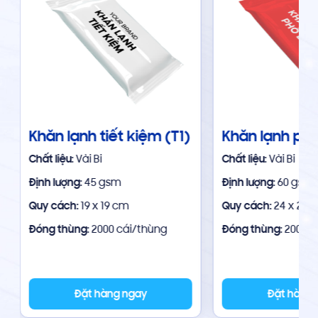
Khăn lạnh tiết kiệm (T1)
Khăn lạnh phổ
Chất liệu:
Vải Bi
Chất liệu:
Vải Bi
Định lượng:
45 gsm
Định lượng:
60 gsm
Quy cách:
19 x 19 cm
Quy cách:
24 x 23 
Đóng thùng:
2000 cái/thùng
Đóng thùng:
2000 c
Đặt hàng ngay
Đặt hàng