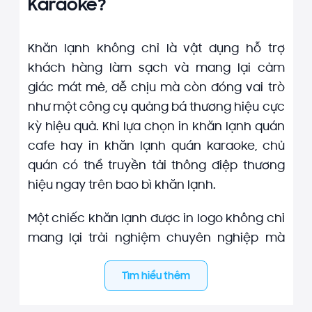
Karaoke?
Khăn lạnh không chỉ là vật dụng hỗ trợ
khách hàng làm sạch và mang lại cảm
giác mát mẻ, dễ chịu mà còn đóng vai trò
như một công cụ quảng bá thương hiệu cực
kỳ hiệu quả. Khi lựa chọn in khăn lạnh quán
cafe hay in khăn lạnh quán karaoke, chủ
quán có thể truyền tải thông điệp thương
hiệu ngay trên bao bì khăn lạnh.
Một chiếc khăn lạnh được in logo không chỉ
mang lại trải nghiệm chuyên nghiệp mà
còn tạo sự ghi nhớ cho khách hàng. Đặc
biệt, trong môi trường cạnh tranh cao như
Tìm hiểu thêm
quán bar, cafe hay karaoke, sự khác biệt