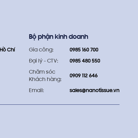
Bộ phận kinh doanh
 Hồ Chí
Gia công:
0985 160 700
Đại lý - CTV:
0985 480 550
Chăm sóc
0909 112 646
Khách hàng:
Email:
sales@nanotissue.vn