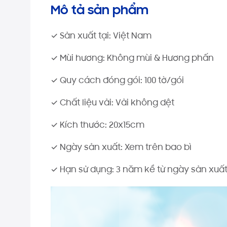
Mô tả sản phẩm
✓ Sản xuất tại: Việt Nam
✓ Mùi hương: Không mùi & Hương phấn
✓ Quy cách đóng gói: 100 tờ/gói
✓ Chất liệu vải: Vải không dệt
✓ Kích thước: 20x15cm
✓ Ngày sản xuất: Xem trên bao bì
✓ Hạn sử dụng: 3 năm kể từ ngày sản xuất