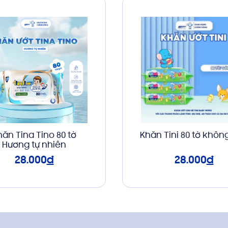
hăn Tina Tino 80 tờ
Khăn Tini 80 tờ khôn
Hương tự nhiên
28.000
đ
28.000
đ