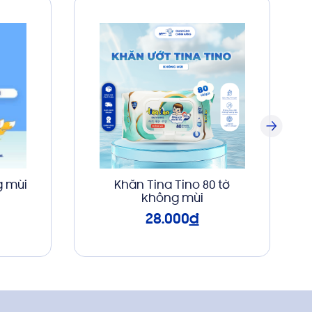
g mùi
Khăn Tina Tino 80 tờ
không mùi
28.000
đ