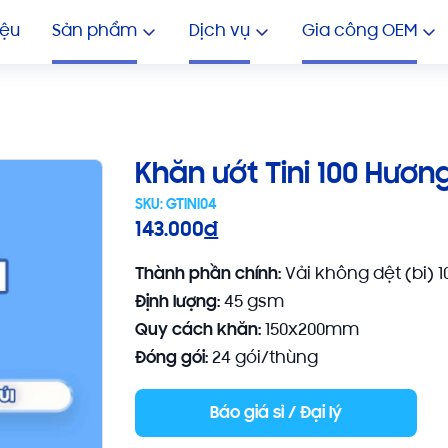
GIA CÔNG KHĂN ƯỚT NHIỀU 
In Khăn Lạnh Giá Rẻ
In 
iệu
Sản phẩm
Dịch vụ
Gia công OEM
Khăn ướt Tini 100 Hươn
SKU:
GTINI04
143.000
đ
Thành phần chính:
Vải không dệt (bi) 
Định lượng:
45 gsm
Quy cách khăn:
150x200mm
Đóng gói:
24 gói/thùng
Báo giá sỉ / Đại lý