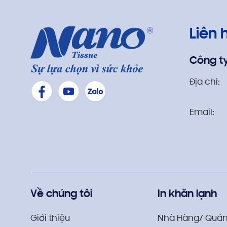
Liên 
Công t
Địa chỉ:
CÔNG DỤNG:
Email:
✓ Bề mặt khăn mịn, mềm mại, thấm hút 
✓ Không chứa các thành phần hóa học g
✓ Có thành phần thiên
✓ 99% nước tinh khiết
Về chúng tôi
In khăn lạnh
THÀNH PHẦN:
Giới thiệu
Nhà Hàng/ Quán