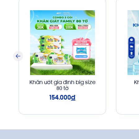
Khăn ướt gia đình big size
K
80 tờ
154.000
đ