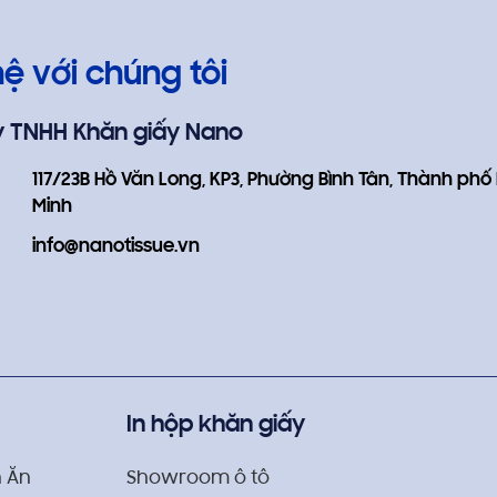
hệ với chúng tôi
y TNHH Khăn giấy Nano
117/23B Hồ Văn Long, KP3, Phường Bình Tân, Thành phố
Minh
info@nanotissue.vn
nhanh chóng
ây kích ứng cho da
In hộp khăn giấy
 Ăn
Showroom ô tô