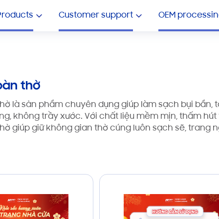
OEM TOILET PAPER
Showroom ô tô
Products
Customer support
OEM processin
bàn thờ
thờ là sản phẩm chuyên dụng giúp làm sạch bụi bẩn, 
g, không trầy xước. Với chất liệu mềm mịn, thấm hút
hờ giúp giữ không gian thờ cúng luôn sạch sẽ, trang 