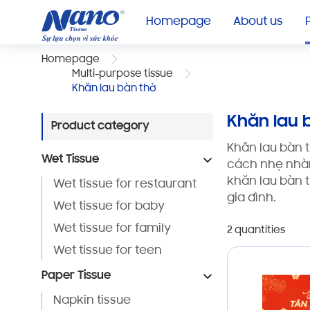
Homepage
About us
Homepage
Multi-purpose tissue
Khăn lau bàn thờ
Khăn lau 
Product category
Khăn lau bàn 
Wet Tissue
cách nhẹ nhàn
khăn lau bàn t
Wet tissue for restaurant
gia đình.
Wet tissue for baby
Wet tissue for family
2 quantities
Wet tissue for teen
Paper Tissue
Napkin tissue