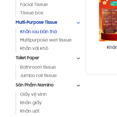
Facial Tissue
Tissue box
Multi-Purpose Tissue
Khăn lau bàn thờ
Multipurpose wet tissue
Khăn
Khăn vải khô
Toilet Paper
Bathroom tissue
Jumbo roll tissue
Sản Phẩm Namino
Giấy vệ sinh
Khăn giấy
Khăn ướt