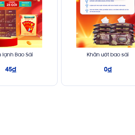
 lạnh Bao Sái
Khăn ướt bao sái
45
đ
0
đ