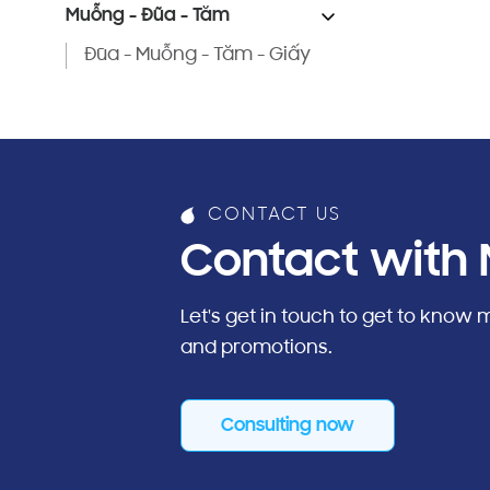
Muỗng - Đũa - Tăm
Đũa - Muỗng - Tăm - Giấy
CONTACT US
Contact with 
Let's get in touch to get to know
and promotions.
Consulting now