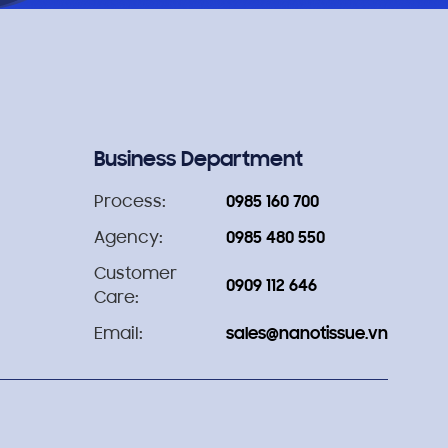
Business Department
Process:
0985 160 700
Agency:
0985 480 550
Customer
0909 112 646
Care:
Email:
sales@nanotissue.vn