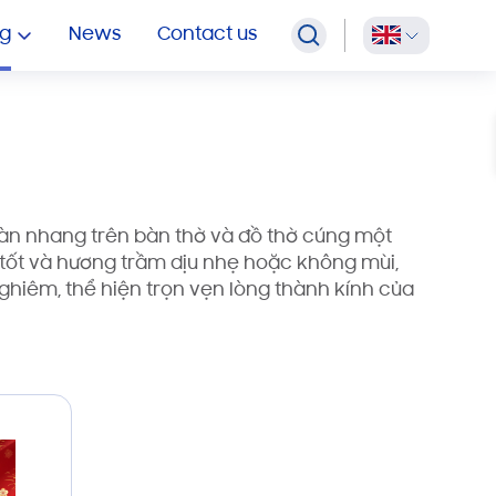
OEM Multipurpose Wipes
g
News
Contact us
tàn nhang trên bàn thờ và đồ thờ cúng một
 tốt và hương trầm dịu nhẹ hoặc không mùi,
nghiêm, thể hiện trọn vẹn lòng thành kính của