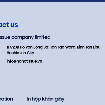
act us
issue company limited
117/23B Ho Van Long Str, Tan Tao Ward, Binh Tan Dist,
Hochiminh City
info@nanotissue.vn
cation
In hộp khăn giấy