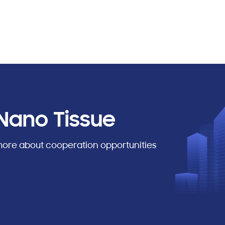
Nano Tissue
 more about cooperation opportunities