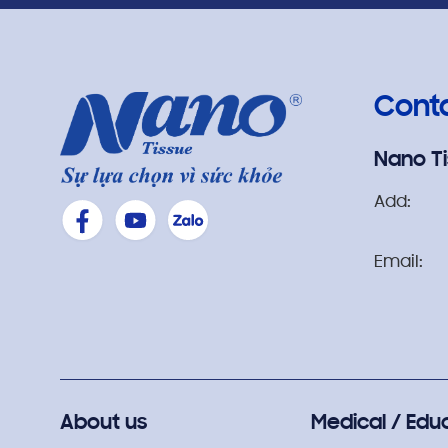
Cont
Nano T
Add:
Email:
About us
Medical / Edu