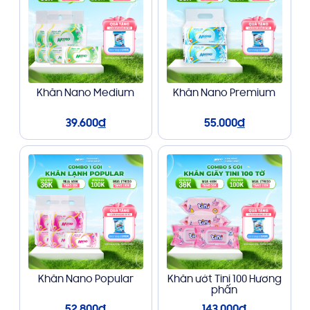
Khăn Nano Medium
Khăn Nano Premium
39.600
đ
55.000
đ
Khăn Nano Popular
Khăn ướt Tini 100 Hương
phấn