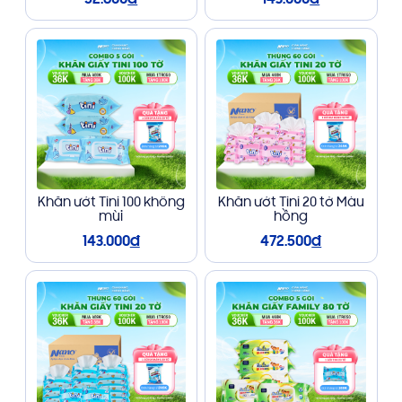
52.800
đ
143.000
đ
Khăn ướt Tini 100 không
Khăn ướt Tini 20 tờ Màu
mùi
hồng
143.000
đ
472.500
đ