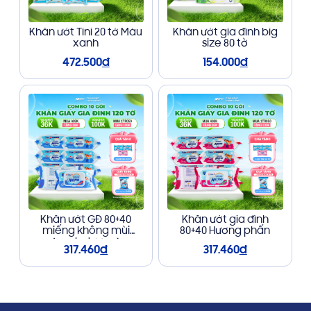
Khăn ướt Tini 20 tờ Màu
Khăn ướt gia đình big
xanh
size 80 tờ
472.500
đ
154.000
đ
Khăn ướt GĐ 80+40
Khăn ướt gia đình
miếng không mùi
80+40 Hương phấn
(xanh dương)
317.460
đ
317.460
đ