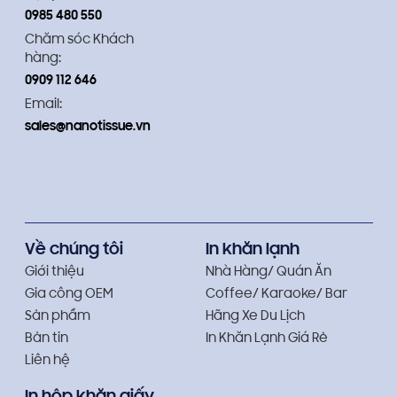
0985 480 550
Chăm sóc Khách
hàng:
0909 112 646
Email:
sales@nanotissue.vn
Về chúng tôi
In khăn lạnh
Giới thiệu
Nhà Hàng/ Quán Ăn
Gia công OEM
Coffee/ Karaoke/ Bar
Sản phẩm
Hãng Xe Du Lịch
Bản tin
In Khăn Lạnh Giá Rẻ
Liên hệ
In hộp khăn giấy