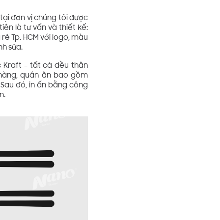
ại đơn vị chúng tôi được
ên là tư vấn và thiết kế:
 rẻ Tp. HCM với logo, màu
nh sửa.
 Kraft – tất cả đều thân
à hàng, quán ăn bao gồm
 Sau đó, in ấn bằng công
n.