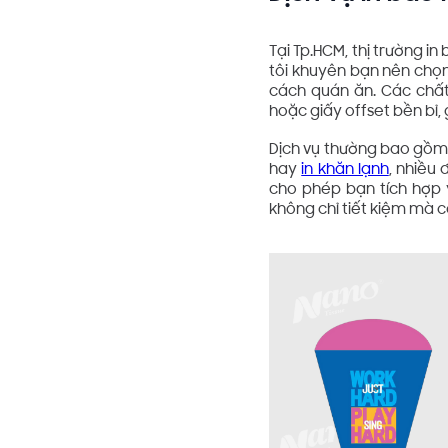
Tại Tp.HCM, thị trường in
tôi khuyên bạn nên chọ
cách quán ăn. Các chất
hoặc giấy offset bền bỉ,
Dịch vụ thường bao gồm t
hay
in khăn lạnh
, nhiều
cho phép bạn tích hợp 
không chỉ tiết kiệm mà cò