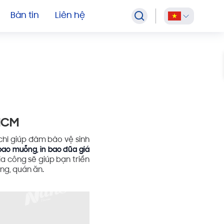
TỜ
GIA CÔNG GIẤY VỆ SINH
Hộp Khăn Giấy Theo Yêu Cầu
Bản tin
Liên hệ
.HCM
chỉ giúp đảm bảo vệ sinh
 bao muỗng, in bao đũa giá
a công sẽ giúp bạn triển
àng, quán ăn.