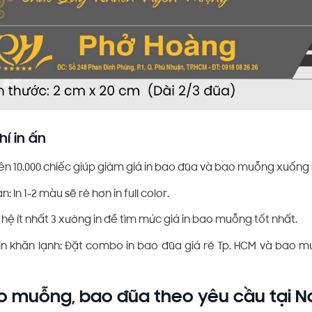
hí in ấn
 trên 10.000 chiếc giúp giảm giá in bao đũa và bao muỗng xuống 
: In 1-2 màu sẽ rẻ hơn in full color.
 hệ ít nhất 3 xưởng in để tìm mức giá in bao muỗng tốt nhất.
 in khăn lạnh: Đặt combo in bao đũa giá rẻ Tp. HCM và bao 
ao muỗng, bao đũa theo yêu cầu tại N