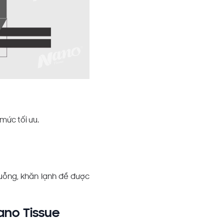
mức tối ưu.
muỗng, khăn lạnh để được
ano Tissue