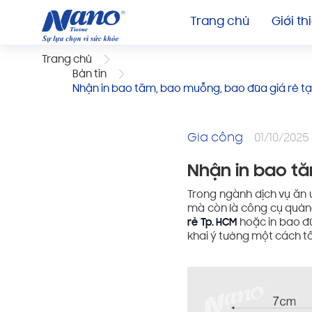
Trang chủ
Giới th
Trang chủ
Bản tin
Nhận in bao tăm, bao muỗng, bao đũa giá rẻ tạ
Gia công
01/10/2025
Nhận in bao tă
Trong ngành dịch vụ ăn 
mà còn là công cụ quản
rẻ Tp. HCM
hoặc in bao đũ
khai ý tưởng một cách tố