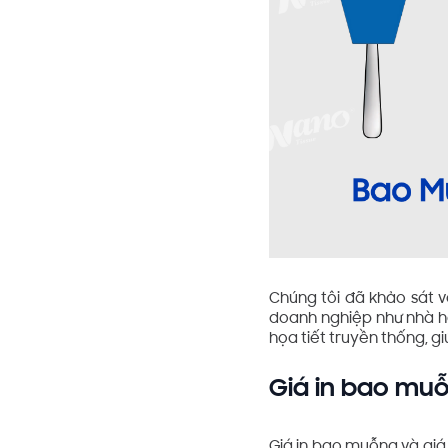
Chúng tôi đã khảo sát v
doanh nghiệp như nhà hà
họa tiết truyền thống, g
Giá in bao muỗ
Giá in bao muỗng và giá 