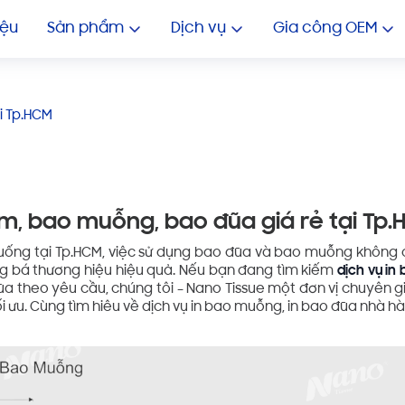
GIA CÔNG KHĂN ƯỚT NHIỀU 
In Khăn Lạnh Giá Rẻ
In 
iệu
Sản phẩm
Dịch vụ
Gia công OEM
i Tp.HCM
m, bao muỗng, bao đũa giá rẻ tại Tp
uống tại Tp.HCM, việc sử dụng bao đũa và bao muỗng không 
g bá thương hiệu hiệu quả. Nếu bạn đang tìm kiếm
dịch vụ in
a theo yêu cầu, chúng tôi – Nano Tissue một đơn vị chuyên gi
i ưu. Cùng tìm hiêu về dịch vụ in bao muỗng, in bao đũa nhà h