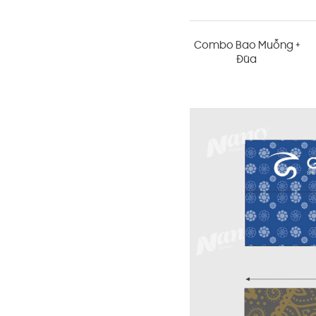
Combo Bao Muỗng +
Đũa