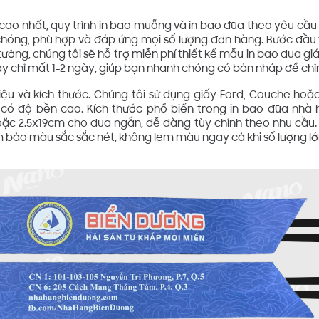
ao nhất, quy trình in bao muỗng và in bao đũa theo yêu cầu t
chóng, phù hợp và đáp ứng mọi số lượng đơn hàng. Bước đầu ti
ởng, chúng tôi sẽ hỗ trợ miễn phí thiết kế mẫu in bao đũa giá
ày chỉ mất 1-2 ngày, giúp bạn nhanh chóng có bản nháp để chỉ
liệu và kích thước. Chúng tôi sử dụng giấy Ford, Couche hoặc
à có độ bền cao. Kích thước phổ biến trong in bao đũa nh
ặc 2.5x19cm cho đũa ngắn, dễ dàng tùy chỉnh theo nhu cầu.
m bảo màu sắc sắc nét, không lem màu ngay cả khi số lượng lớ