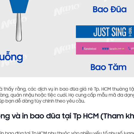
à thấy rằng, các dịch vụ in bao đũa giá rẻ Tp. HCM thường 
ng, quán nhậu hoặc tiệc cưới. Họ cung cấp mẫu mã đa dạng, 
iúp bạn dễ dàng tùy chỉnh theo yêu cầu.
ng và in bao đũa tại Tp HCM (Tham k
in bao đũa tại Tp.HCM phụ thuộc vào nhiều yếu tố như số lượng, 