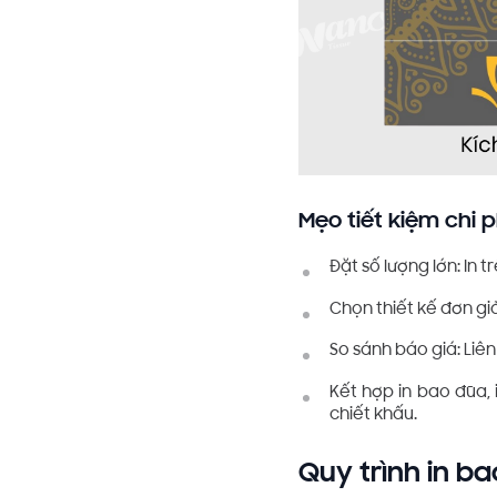
Mẹo tiết kiệm chi p
Đặt số lượng lớn: In
Chọn thiết kế đơn giản
So sánh báo giá: Liên
Kết hợp in bao đũa,
chiết khấu.
Quy trình in b