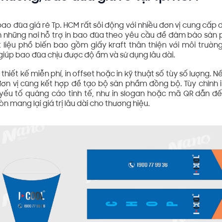
 bao đũa giá rẻ Tp. HCM rất sôi động với nhiều đơn vị cung cấp
n những nơi hỗ trợ in bao đũa theo yêu cầu để đảm bảo sản
 liệu phổ biến bao gồm giấy kraft thân thiện với môi trườn
 giúp bao đũa chịu được độ ẩm và sử dụng lâu dài.
hiết kế miễn phí, in offset hoặc in kỹ thuật số tùy số lượng.
 đơn vị cũng kết hợp để tạo bộ sản phẩm đồng bộ. Tùy chỉnh
yếu tố quảng cáo tinh tế, như in slogan hoặc mã QR dẫn đế
n mang lại giá trị lâu dài cho thương hiệu.