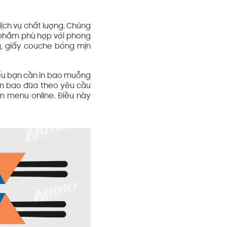
 dịch vụ chất lượng. Chúng
 phẩm phù hợp với phong
g, giấy couche bóng mịn
 Nếu bạn cần in bao muỗng
 in bao đũa theo yêu cầu
n menu online. Điều này