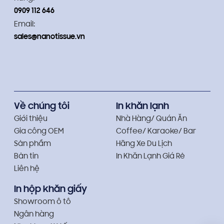
0909 112 646
Email:
sales@nanotissue.vn
Về chúng tôi
In khăn lạnh
Giới thiệu
Nhà Hàng/ Quán Ăn
Gia công OEM
Coffee/ Karaoke/ Bar
Sản phẩm
Hãng Xe Du Lịch
Bản tin
In Khăn Lạnh Giá Rẻ
Liên hệ
In hộp khăn giấy
Showroom ô tô
Ngân hàng