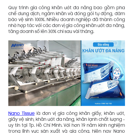
Quy trình gia công khăn ướt đa năng bao gồm pha
chế dung dịch, ngâm khăn và đóng gói tự động, đảm
bảo vệ sinh 100%. Nhiều doanh nghiệp đã thành công
nhờ hợp tác với các đơn vị gia công khăn ướt đa năng,
tăng doanh số lên 30% chỉ sau vài tháng.
Nano Tissue
là đơn vị gia công khăn giấy, khăn ướt,
giấy vệ sinh, khăn ướt đa năng, khăn lạnh chất lượng -
uy tín tại Tp. Hồ Chí Minh. Với hơn 19 năm kinh nghiệm
trong lĩnh vực sản xuất và gia công, hiện nay Nano