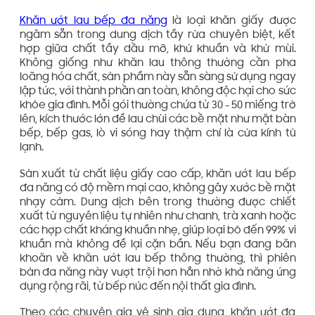
Khăn ướt lau bếp đa năng
là loại khăn giấy được
ngâm sẵn trong dung dịch tẩy rửa chuyên biệt, kết
hợp giữa chất tẩy dầu mỡ, khử khuẩn và khử mùi.
Không giống như khăn lau thông thường cần pha
loãng hóa chất, sản phẩm này sẵn sàng sử dụng ngay
lập tức, với thành phần an toàn, không độc hại cho sức
khỏe gia đình. Mỗi gói thường chứa từ 30 - 50 miếng trở
lên, kích thước lớn để lau chùi các bề mặt như mặt bàn
bếp, bếp gas, lò vi sóng hay thậm chí là cửa kính tủ
lạnh.
Sản xuất từ chất liệu giấy cao cấp, khăn ướt lau bếp
đa năng có độ mềm mại cao, không gây xước bề mặt
nhạy cảm. Dung dịch bên trong thường được chiết
xuất từ nguyên liệu tự nhiên như chanh, trà xanh hoặc
các hợp chất kháng khuẩn nhẹ, giúp loại bỏ đến 99% vi
khuẩn mà không để lại cặn bẩn. Nếu bạn đang băn
khoăn về khăn ướt lau bếp thông thường, thì phiên
bản đa năng này vượt trội hơn hẳn nhờ khả năng ứng
dụng rộng rãi, từ bếp núc đến nội thất gia đình.
Theo các chuyên gia vệ sinh gia dụng, khăn ướt đa