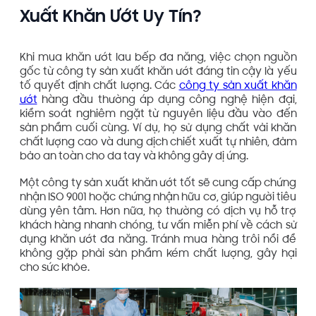
Xuất Khăn Ướt Uy Tín?
Khi mua khăn ướt lau bếp đa năng, việc chọn nguồn
gốc từ công ty sản xuất khăn ướt đáng tin cậy là yếu
tố quyết định chất lượng. Các
công ty sản xuất khăn
ướt
hàng đầu thường áp dụng công nghệ hiện đại,
kiểm soát nghiêm ngặt từ nguyên liệu đầu vào đến
sản phẩm cuối cùng. Ví dụ, họ sử dụng chất vải khăn
chất lượng cao và dung dịch chiết xuất tự nhiên, đảm
bảo an toàn cho da tay và không gây dị ứng.
Một công ty sản xuất khăn ướt tốt sẽ cung cấp chứng
nhận ISO 9001 hoặc chứng nhận hữu cơ, giúp người tiêu
dùng yên tâm. Hơn nữa, họ thường có dịch vụ hỗ trợ
khách hàng nhanh chóng, tư vấn miễn phí về cách sử
dụng khăn ướt đa năng. Tránh mua hàng trôi nổi để
không gặp phải sản phẩm kém chất lượng, gây hại
cho sức khỏe.