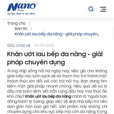
Trang chủ
Bản tin
Khăn ướt lau bếp đa năng - giải pháp chuyên
dụng
Góc chia sẻ
25/09/2025
Khăn ướt lau bếp đa năng - giải
pháp chuyên dụng
Trong nhịp sống hối hả ngày nay, việc giữ cho không
gian bếp núc luôn sạch sẽ và thơm tho trở thành một
thách thức lớn đối với các bà nội trợ. Bạn đang tìm
kiếm một giải pháp nhanh chóng, hiệu quả để xử lý
dầu mỡ bám dính, vết bẩn cứng đầu hay mùi thức ăn
khó chịu?
Khăn ướt lau bếp đa năng
chính là "người bạn
đồng hành" lý tưởng, giúp việc vệ sinh nhà bếp trở nên
đơn giản hơn bao giờ hết. Sản phẩm này không chỉ
chuyên dụng cho khu vực bếp mà còn đa năng trong