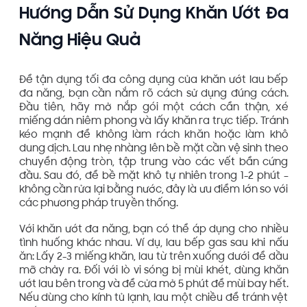
Hướng Dẫn Sử Dụng Khăn Ướt Đa
Năng Hiệu Quả
Để tận dụng tối đa công dụng của khăn ướt lau bếp
đa năng, bạn cần nắm rõ cách sử dụng đúng cách.
Đầu tiên, hãy mở nắp gói một cách cẩn thận, xé
miếng dán niêm phong và lấy khăn ra trực tiếp. Tránh
kéo mạnh để không làm rách khăn hoặc làm khô
dung dịch. Lau nhẹ nhàng lên bề mặt cần vệ sinh theo
chuyển động tròn, tập trung vào các vết bẩn cứng
đầu. Sau đó, để bề mặt khô tự nhiên trong 1-2 phút –
không cần rửa lại bằng nước, đây là ưu điểm lớn so với
các phương pháp truyền thống.
Với khăn ướt đa năng, bạn có thể áp dụng cho nhiều
tình huống khác nhau. Ví dụ, lau bếp gas sau khi nấu
ăn: Lấy 2-3 miếng khăn, lau từ trên xuống dưới để dầu
mỡ chảy ra. Đối với lò vi sóng bị mùi khét, dùng khăn
ướt lau bên trong và để cửa mở 5 phút để mùi bay hết.
Nếu dùng cho kính tủ lạnh, lau một chiều để tránh vệt