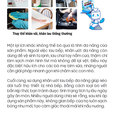
Một lợi ích khác không thể bỏ qua là tính đa năng của
sản phẩm. Ngoài việc lau bếp, khăn ướt đa năng còn
dùng để vệ sinh tủ lạnh, lau chùi tay nắm cửa, thậm chí
làm sạch màn hình tivi mà không để lại vệt. Điều này
đặc biệt hữu ích cho các bà mẹ bỉm sữa, những người
cần giải pháp nhanh gọn khi chăm sóc con nhỏ.
Cuối cùng, sử dụng khăn ướt lau bếp đa năng giúp kéo
dài tuổi thọ thiết bị nhà bếp. Bằng cách loại bỏ vết
bẩn kịp thời, bạn tránh được tình trạng tích tụ lâu ngày
gây ăn mòn. Nhiều người dùng chia sẻ rằng, sau khi áp
dụng sản phẩm này, không gian bếp của họ luôn sạch
bóng như mới, tạo cảm giác thoải mái khi nấu nướng.