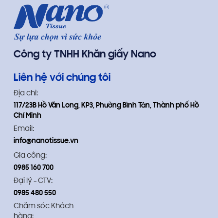
khách hàng, nhân viên và đối tác, vừa
hàng, quán ăn tại 
ý nghĩa vừa khẳng định thương hiệu.
Công ty TNHH Khăn giấy Nano
Liên hệ với chúng tôi
Địa chỉ:
117/23B Hồ Văn Long, KP3, Phường Bình Tân, Thành phố Hồ
Chí Minh
Email:
info@nanotissue.vn
Gia công:
0985 160 700
Đại lý - CTV:
0985 480 550
Chăm sóc Khách
hàng: