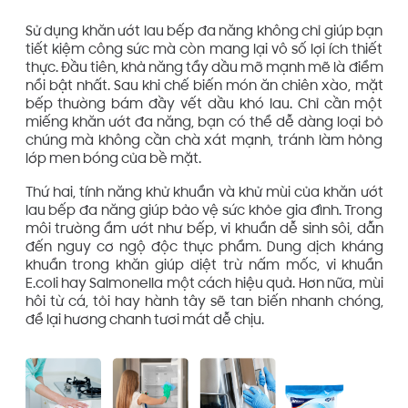
Sử dụng khăn ướt lau bếp đa năng không chỉ giúp bạn
tiết kiệm công sức mà còn mang lại vô số lợi ích thiết
thực. Đầu tiên, khả năng tẩy dầu mỡ mạnh mẽ là điểm
nổi bật nhất. Sau khi chế biến món ăn chiên xào, mặt
bếp thường bám đầy vết dầu khó lau. Chỉ cần một
miếng khăn ướt đa năng, bạn có thể dễ dàng loại bỏ
chúng mà không cần chà xát mạnh, tránh làm hỏng
lớp men bóng của bề mặt.
Thứ hai, tính năng khử khuẩn và khử mùi của khăn ướt
lau bếp đa năng giúp bảo vệ sức khỏe gia đình. Trong
môi trường ẩm ướt như bếp, vi khuẩn dễ sinh sôi, dẫn
đến nguy cơ ngộ độc thực phẩm. Dung dịch kháng
khuẩn trong khăn giúp diệt trừ nấm mốc, vi khuẩn
E.coli hay Salmonella một cách hiệu quả. Hơn nữa, mùi
hôi từ cá, tỏi hay hành tây sẽ tan biến nhanh chóng,
để lại hương chanh tươi mát dễ chịu.