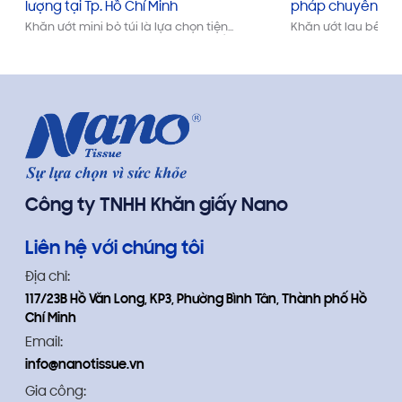
lượng tại Tp. Hồ Chí Minh
pháp chuyên dụ
Khăn ướt mini bỏ túi là lựa chọn tiện
Khăn ướt lau bếp đ
lợi, an toàn và phù hợp cho cuộc sống
pháp vệ sinh tiện lợ
bận rộn tại TP.HCM. Với hơn 19 năm
mỡ, vết bẩn cứng đ
kinh nghiệm, Nano Tissue cung cấp
quả. Với thành phầ
sản phẩm chất lượng cao cùng dịch
thơm tự nhiên cùng 
vụ gia công linh hoạt, đáp ứng nhu
sản phẩm mang lại 
cầu từ cá nhân đến doanh nghiệp.
thoải mái cho khôn
mọi gia đình.
Công ty TNHH Khăn giấy Nano
Liên hệ với chúng tôi
Địa chỉ:
117/23B Hồ Văn Long, KP3, Phường Bình Tân, Thành phố Hồ
Chí Minh
Email:
info@nanotissue.vn
Gia công: