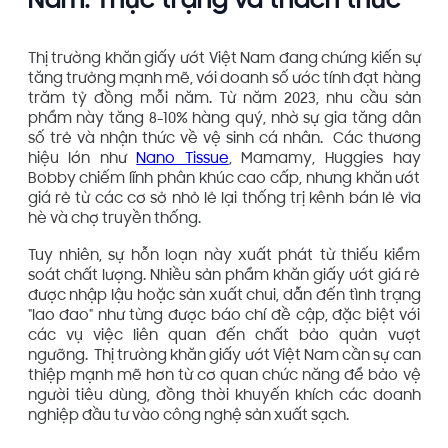
Nam: Thực trạng và thách thức
Thị trường khăn giấy ướt Việt Nam đang chứng kiến sự
tăng trưởng mạnh mẽ, với doanh số ước tính đạt hàng
trăm tỷ đồng mỗi năm. Từ năm 2023, nhu cầu sản
phẩm này tăng 8-10% hàng quý, nhờ sự gia tăng dân
số trẻ và nhận thức về vệ sinh cá nhân. Các thương
hiệu lớn như
Nano Tissue
, Mamamy, Huggies hay
Bobby chiếm lĩnh phân khúc cao cấp, nhưng khăn ướt
giá rẻ từ các cơ sở nhỏ lẻ lại thống trị kênh bán lẻ vỉa
hè và chợ truyền thống.
Tuy nhiên, sự hỗn loạn này xuất phát từ thiếu kiểm
soát chất lượng. Nhiều sản phẩm khăn giấy ướt giá rẻ
được nhập lậu hoặc sản xuất chui, dẫn đến tình trạng
"lao đao" như từng được báo chí đề cập, đặc biệt với
các vụ việc liên quan đến chất bảo quản vượt
ngưỡng. Thị trường khăn giấy ướt Việt Nam cần sự can
thiệp mạnh mẽ hơn từ cơ quan chức năng để bảo vệ
người tiêu dùng, đồng thời khuyến khích các doanh
nghiệp đầu tư vào công nghệ sản xuất sạch.