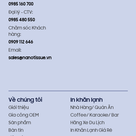
0985 160 700
Đại lý - CTV:
0985 480 550
Chăm sóc Khách
hàng:
0909 112 646
Email:
sales@nanotissue.vn
Về chúng tôi
In khăn lạnh
Giới thiệu
Nhà Hàng/ Quán Ăn
Gia công OEM
Coffee/ Karaoke/ Bar
Sản phẩm
Hãng Xe Du Lịch
Bản tin
In Khăn Lạnh Giá Rẻ