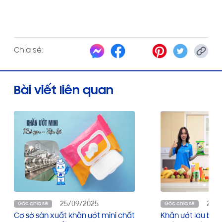
Chia sẻ:
Bài viết liên quan
25/09/2025
25/
Góc chia sẻ
Góc chia sẻ
Cơ sở sản xuất khăn ướt mini chất
Khăn ướt lau bếp 