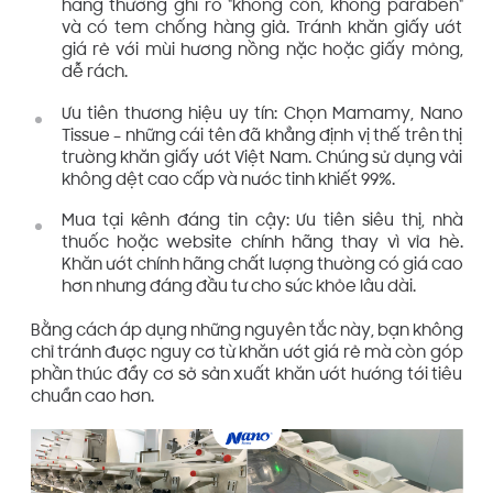
hãng thường ghi rõ "không cồn, không paraben"
và có tem chống hàng giả. Tránh khăn giấy ướt
giá rẻ với mùi hương nồng nặc hoặc giấy mỏng,
dễ rách.
Ưu tiên thương hiệu uy tín: Chọn Mamamy, Nano
Tissue – những cái tên đã khẳng định vị thế trên thị
trường khăn giấy ướt Việt Nam. Chúng sử dụng vải
không dệt cao cấp và nước tinh khiết 99%.
Mua tại kênh đáng tin cậy: Ưu tiên siêu thị, nhà
thuốc hoặc website chính hãng thay vì vỉa hè.
Khăn ướt chính hãng chất lượng thường có giá cao
hơn nhưng đáng đầu tư cho sức khỏe lâu dài.
Bằng cách áp dụng những nguyên tắc này, bạn không
chỉ tránh được nguy cơ từ khăn ướt giá rẻ mà còn góp
phần thúc đẩy cơ sở sản xuất khăn ướt hướng tới tiêu
chuẩn cao hơn.