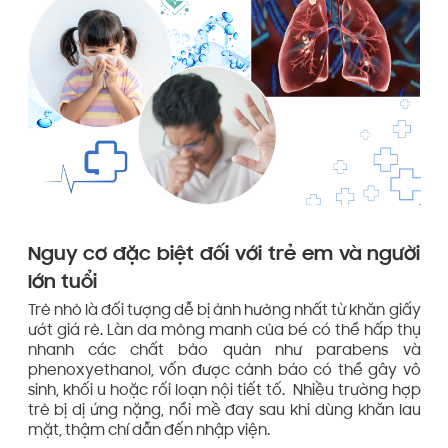
Nguy cơ đặc biệt đối với trẻ em và người
lớn tuổi
Trẻ nhỏ là đối tượng dễ bị ảnh hưởng nhất từ khăn giấy
ướt giá rẻ. Làn da mỏng manh của bé có thể hấp thụ
nhanh các chất bảo quản như parabens và
phenoxyethanol, vốn được cảnh báo có thể gây vô
sinh, khối u hoặc rối loạn nội tiết tố. Nhiều trường hợp
trẻ bị dị ứng nặng, nổi mề đay sau khi dùng khăn lau
mặt, thậm chí dẫn đến nhập viện.