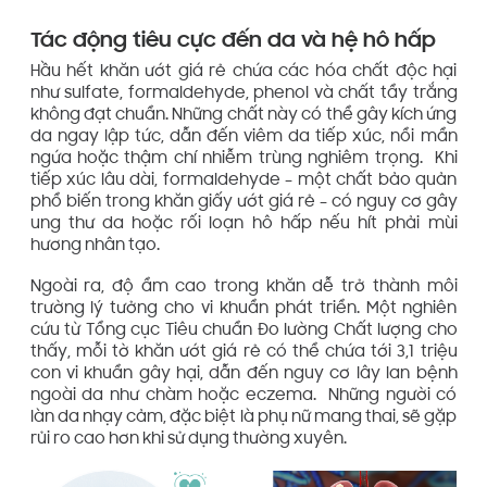
Tác động tiêu cực đến da và hệ hô hấp
Hầu hết khăn ướt giá rẻ chứa các hóa chất độc hại
như sulfate, formaldehyde, phenol và chất tẩy trắng
không đạt chuẩn. Những chất này có thể gây kích ứng
da ngay lập tức, dẫn đến viêm da tiếp xúc, nổi mẩn
ngứa hoặc thậm chí nhiễm trùng nghiêm trọng. Khi
tiếp xúc lâu dài, formaldehyde – một chất bảo quản
phổ biến trong khăn giấy ướt giá rẻ – có nguy cơ gây
ung thư da hoặc rối loạn hô hấp nếu hít phải mùi
hương nhân tạo.
Ngoài ra, độ ẩm cao trong khăn dễ trở thành môi
trường lý tưởng cho vi khuẩn phát triển. Một nghiên
cứu từ Tổng cục Tiêu chuẩn Đo lường Chất lượng cho
thấy, mỗi tờ khăn ướt giá rẻ có thể chứa tới 3,1 triệu
con vi khuẩn gây hại, dẫn đến nguy cơ lây lan bệnh
ngoài da như chàm hoặc eczema. Những người có
làn da nhạy cảm, đặc biệt là phụ nữ mang thai, sẽ gặp
rủi ro cao hơn khi sử dụng thường xuyên.