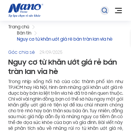
Trang chủ
Bản tin
Nguy cơ từ khăn ướt giá rẻ bán tràn lan vỉa hè
Góc chia sẻ
29/09/2025
Nguy cơ từ khăn ướt giá rẻ bán
tràn lan vỉa hè
Trong nhịp sống hối hả của các thành phố lớn như
TP.HCM hay Hà Nội, hình ảnh những gói khăn ướt giá rẻ
được bày bán la liệt trên vỉa hè đã trở nên quen thuộc.
Chỉ với vài nghìn đồng, bạn có thể sở hữu ngay một gói
khăn giấy ướt giá rẻ tiện lợi để lau chùi nhanh chóng
cho trẻ nhỏ hay bản thân sau bữa ăn. Tuy nhiên, đằng
sau mức giá hấp dẫn ấy là những nguy cơ tiềm ẩn có
thể đe dọa sức khỏe của bạn và gia đình. Bài viết này
sẽ phân tích sâu về những rủi ro từ khăn ướt giá rẻ,