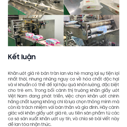
Kết luận
Khăn ướt giá rẻ bán tràn lan vỉa hè mang lại sự tiện lợi
nhất thời, nhưng những nguy cơ về hóa chất độc hại
và vi khuẩn có thể để lại hậu quả khôn lường, đặc biệt
cho trẻ em. Trong bối cảnh thị trường khăn giấy ướt
Việt Nam đang phát triển, việc chọn khăn ướt chính
hãng chất lượng không chỉ là lựa chọn thông minh mà
còn là trách nhiệm với bản thân và gia đình. Hãy cảnh
giác với khăn giấy ướt giá rẻ, ưu tiên sản phẩm từ các
cơ sở sản xuất khăn ướt uy tín, và chia sẻ bài viết này
để lan tỏa nhận thức.