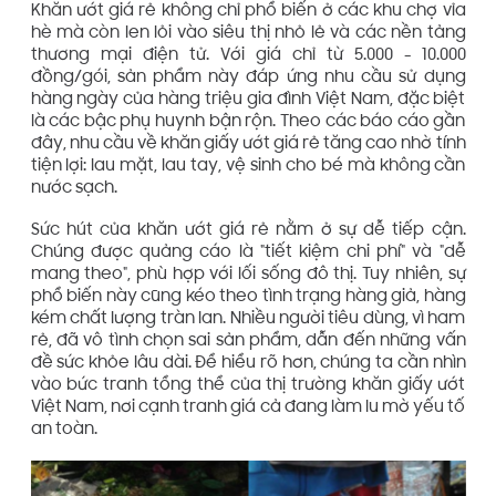
Khăn ướt giá rẻ không chỉ phổ biến ở các khu chợ vỉa
hè mà còn len lỏi vào siêu thị nhỏ lẻ và các nền tảng
thương mại điện tử. Với giá chỉ từ 5.000 - 10.000
đồng/gói, sản phẩm này đáp ứng nhu cầu sử dụng
hàng ngày của hàng triệu gia đình Việt Nam, đặc biệt
là các bậc phụ huynh bận rộn. Theo các báo cáo gần
đây, nhu cầu về khăn giấy ướt giá rẻ tăng cao nhờ tính
tiện lợi: lau mặt, lau tay, vệ sinh cho bé mà không cần
nước sạch.
Sức hút của khăn ướt giá rẻ nằm ở sự dễ tiếp cận.
Chúng được quảng cáo là "tiết kiệm chi phí" và "dễ
mang theo", phù hợp với lối sống đô thị. Tuy nhiên, sự
phổ biến này cũng kéo theo tình trạng hàng giả, hàng
kém chất lượng tràn lan. Nhiều người tiêu dùng, vì ham
rẻ, đã vô tình chọn sai sản phẩm, dẫn đến những vấn
đề sức khỏe lâu dài. Để hiểu rõ hơn, chúng ta cần nhìn
vào bức tranh tổng thể của thị trường khăn giấy ướt
Việt Nam, nơi cạnh tranh giá cả đang làm lu mờ yếu tố
an toàn.