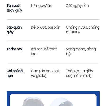
Tần suất
1-2 ngày/lần
7-10 ngày/lần
thay giấy
Bảo quản
Dễ bị ướt, bụi bẩn
Chống nước, chống
giấy
bụi 100%
Thẩm mỹ
Rời rạc, dễ thất
Sang trọng, đồng
lạc
bộ
Chi phí dài
Cao (do hao hụt
Thấp (mua giấy
hạn
và giá lẻ)
cuộn lớn giá sỉ)