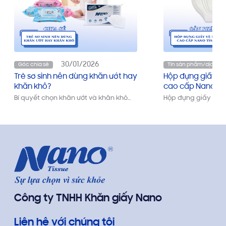
30/01/2026
Góc chia sẻ
Tin sản phẩm/dịch vụ
Trẻ sơ sinh nên dùng khăn ướt hay
Hộp đựng giấy vệ
khăn khô?
cao cấp Nano Ti
Bí quyết chọn khăn ướt và khăn khô
Hộp đựng giấy vệ s
an toàn cho trẻ sơ sinh. Hướng dẫn mẹ
Tissue thiết kế san
cách vệ sinh đúng cách, không gây
bền bỉ. Giải pháp tố
kích ứng và ngăn ngừa hăm tã hiệu
văn phòng, nhà hàn
quả cho bé yêu.
Công ty TNHH Khăn giấy Nano
Liên hệ với chúng tôi