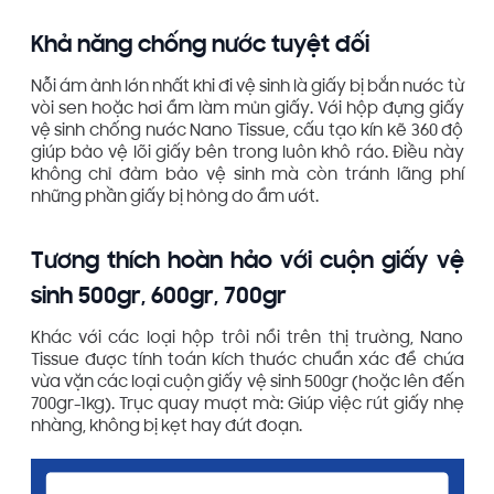
Khả năng chống nước tuyệt đối
Nỗi ám ảnh lớn nhất khi đi vệ sinh là giấy bị bắn nước từ
vòi sen hoặc hơi ẩm làm mủn giấy. Với hộp đựng giấy
vệ sinh chống nước Nano Tissue, cấu tạo kín kẽ 360 độ
giúp bảo vệ lõi giấy bên trong luôn khô ráo. Điều này
không chỉ đảm bảo vệ sinh mà còn tránh lãng phí
những phần giấy bị hỏng do ẩm ướt.
Tương thích hoàn hảo với cuộn giấy vệ
sinh 500gr, 600gr, 700gr
Khác với các loại hộp trôi nổi trên thị trường, Nano
Tissue được tính toán kích thước chuẩn xác để chứa
vừa vặn các loại cuộn giấy vệ sinh 500gr (hoặc lên đến
700gr-1kg). Trục quay mượt mà: Giúp việc rút giấy nhẹ
nhàng, không bị kẹt hay đứt đoạn.