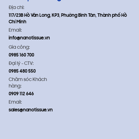
Địa chỉ:
117/23B Hồ Văn Long, KP3, Phường Bình Tân, Thành phố Hồ
Chí Minh
Email:
info@nanotissue.vn
Gia công:
0985 160 700
Đại lý - CTV:
0985 480 550
Chăm sóc Khách
hàng:
0909 112 646
Email:
sales@nanotissue.vn