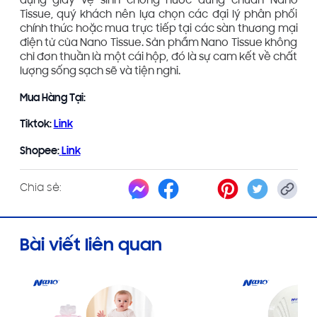
đựng giấy vệ sinh chống nước đúng chuẩn Nano
Tissue, quý khách nên lựa chọn các đại lý phân phối
chính thức hoặc mua trực tiếp tại các sàn thương mại
điện tử của Nano Tissue. Sản phẩm Nano Tissue không
chỉ đơn thuần là một cái hộp, đó là sự cam kết về chất
lượng sống sạch sẽ và tiện nghi.
Mua Hàng Tại:
Tiktok:
Link
Shopee:
Link
Chia sẻ:
Bài viết liên quan