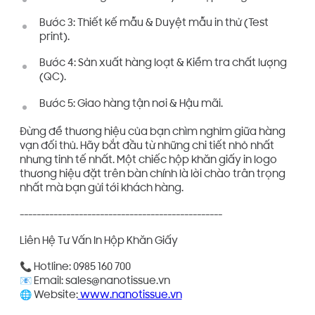
Bước 3: Thiết kế mẫu & Duyệt mẫu in thử (Test
print).
Bước 4: Sản xuất hàng loạt & Kiểm tra chất lượng
(QC).
Bước 5: Giao hàng tận nơi & Hậu mãi.
Đừng để thương hiệu của bạn chìm nghỉm giữa hàng
vạn đối thủ. Hãy bắt đầu từ những chi tiết nhỏ nhất
nhưng tinh tế nhất. Một chiếc hộp khăn giấy in logo
thương hiệu đặt trên bàn chính là lời chào trân trọng
nhất mà bạn gửi tới khách hàng.
------------------------------------------------
Liên Hệ Tư Vấn In Hộp Khăn Giấy
📞 Hotline: 0985 160 700
📧 Email: sales@nanotissue.vn
🌐 Website:
www.nanotissue.vn