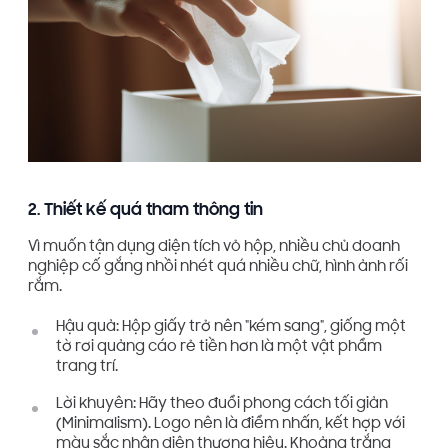
2. Thiết kế quá tham thông tin
Vì muốn tận dụng diện tích vỏ hộp, nhiều chủ doanh
nghiệp cố gắng nhồi nhét quá nhiều chữ, hình ảnh rối
rắm.
Hậu quả: Hộp giấy trở nên "kém sang", giống một
tờ rơi quảng cáo rẻ tiền hơn là một vật phẩm
trang trí.
Lời khuyên: Hãy theo đuổi phong cách tối giản
(Minimalism). Logo nên là điểm nhấn, kết hợp với
màu sắc nhận diện thương hiệu. Khoảng trắng