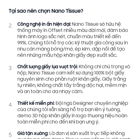
Tại sao nên chọn Nano Tissue?
Công nghệ in ấn hiện đại:
Nano Tissue sở hữu hệ
thống máy in Offset nhiều màu đời mới, đảm bảo
hình ảnh logo sắc nét, chuẩn màu thiết kế đến
99%. Chúng tôi hỗ trợ các kỹ thuật gia công sau in
như cán màng bóng/mờ, ép kim, dập nổi để tạo
nên những mẫu hộp khăn giấy đẹp xuất sắc.
Chất lượng giấy lụa vượt trội:
Không chỉ chú trọng vỏ
hộp, Nano Tissue cam kết sử dụng 100% bột giấy
nguyên sinh cho phần ruột khăn giấy. Giấy trắng
tự nhiên, không chất tẩy trắng độc hại, mềm mịn
và an toàn cho da nhạy cảm.
Thiết kế miễn phí:
Đội ngũ Designer chuyên nghiệp
của chúng tôi sẵn sàng hỗ trợ bạn lên ý tưởng,
demo 3D hộp khăn giấy in logo thương hiệu hoàn
toàn miễn phí cho đến khi bạn ưng ý.
Giá tận xưởng:
Là đơn vị sản xuất trực tiếp không