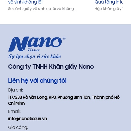
vệ sinh không lõi
Quà tặng in logo
So sánh giấy vệ sinh có lõi và không
Hộp khăn giấy Tết 
lõi: ưu – nhược điểm, cách chọn loại
tặng doanh nghiệp
phù hợp cho gia đình và doanh
trọng. Thiết kế Ng
nghiệp. Tìm hiểu lý do Nano Tissue là
in logo thương hiệu 
thương hiệu giấy vệ sinh chất lượng,
đặt số lượng lớn.
an toàn và tiết kiệm.
Công ty TNHH Khăn giấy Nano
Liên hệ với chúng tôi
Địa chỉ:
117/23B Hồ Văn Long, KP3, Phường Bình Tân, Thành phố Hồ
Chí Minh
Email:
info@nanotissue.vn
Gia công: