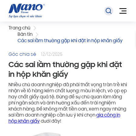
Trang chủ
Bản tin
Các sai lầm thường gặp khi đặt in hộp khăn giấy
Góc chia sẻ
12/12/2025
Các sai lầm thường gặp khi đặt
in hộp khăn giấy
Nhiều chủ doanh nghiệp đã phải thất vọng tràn trề khi
nhận về lô hàng kém chất lượng: màu in lệch, vỏ ọp ẹp
hay chất giấy quá tệ. Đừng để sự chủ quan làm lãng
phí ngân sách và ảnh hưởng xấu đến trải nghiệm
khách hàng. Để không mất tiền oan, xem ngay những
sai lầm doanh nghiệp cần lưu ý khi chọn
gia công in
hộp khăn giấy
dưới đây!