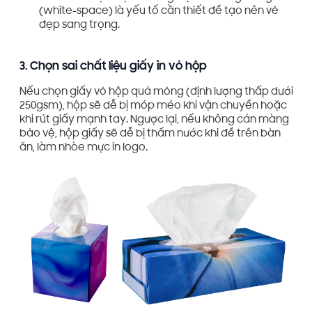
(white-space) là yếu tố cần thiết để tạo nên vẻ
đẹp sang trọng.
3. Chọn sai chất liệu giấy in vỏ hộp
Nếu chọn giấy vỏ hộp quá mỏng (định lượng thấp dưới
250gsm), hộp sẽ dễ bị móp méo khi vận chuyển hoặc
khi rút giấy mạnh tay. Ngược lại, nếu không cán màng
bảo vệ, hộp giấy sẽ dễ bị thấm nước khi để trên bàn
ăn, làm nhòe mực in logo.