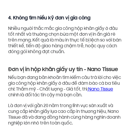
4. Không tìm hiểu kỹ đơn vị gia công
Nhiều người thắc mắc gia công hộp khăn giấy ở đâu
tốt nhất và thường chọn bừa một đơn vị in ấn giá rẻ
trên mạng. Kết quả là màu in thực tế bị lệch so với bản
thiết kế, tiến độ giao hàng chậm trễ, hoặc quy cách
đóng gói không đạt chuẩn.
Đơn vị in hộp khăn giấy uy tín - Nano Tissue
Nếu bạn đang băn khoăn tìm kiếm câu trả lời cho việc
gia công hộp khăn giấy ở đâu để đảm bảo cả ba tiêu
chí: Thẩm mỹ - Chất lượng - Giá tốt, thì
Nano Tissue
chính là đối tác tin cậy mà bạn cần.
Là đơn vị với gần 20 năm trong lĩnh vực sản xuất và
cung cấp khăn giấy lụa cao cấp in thương hiệu, Nano
Tissue đã và đang đồng hành cùng hàng nghìn doanh
nghiệp lớn nhỏ trên toàn quốc.