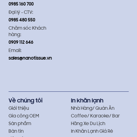
0985 160 700
Đại lý - CTV:
0985 480 550
Chăm sóc Khách
hàng:
0909 112 646
Email:
sales@nanotissue.vn
Về chúng tôi
In khăn lạnh
Giới thiệu
Nhà Hàng/ Quán Ăn
Gia công OEM
Coffee/ Karaoke/ Bar
Sản phẩm
Hãng Xe Du Lịch
Bản tin
In Khăn Lạnh Giá Rẻ