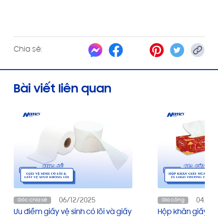
Chia sẻ:
Bài viết liên quan
06/12/2025
04/12
Góc chia sẻ
Gia công
Ưu điểm giấy vệ sinh có lõi và giấy
Hộp khăn giấy Tết