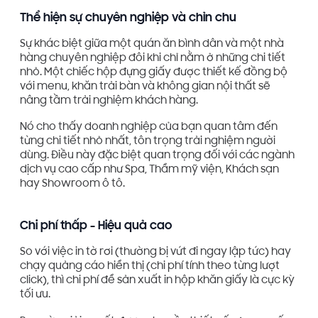
Thể hiện sự chuyên nghiệp và chỉn chu
Sự khác biệt giữa một quán ăn bình dân và một nhà
hàng chuyên nghiệp đôi khi chỉ nằm ở những chi tiết
nhỏ. Một chiếc hộp đựng giấy được thiết kế đồng bộ
với menu, khăn trải bàn và không gian nội thất sẽ
nâng tầm trải nghiệm khách hàng.
Nó cho thấy doanh nghiệp của bạn quan tâm đến
từng chi tiết nhỏ nhất, tôn trọng trải nghiệm người
dùng. Điều này đặc biệt quan trọng đối với các ngành
dịch vụ cao cấp như Spa, Thẩm mỹ viện, Khách sạn
hay Showroom ô tô.
Chi phí thấp - Hiệu quả cao
So với việc in tờ rơi (thường bị vứt đi ngay lập tức) hay
chạy quảng cáo hiển thị (chi phí tính theo từng lượt
click), thì chi phí để sản xuất in hộp khăn giấy là cực kỳ
tối ưu.