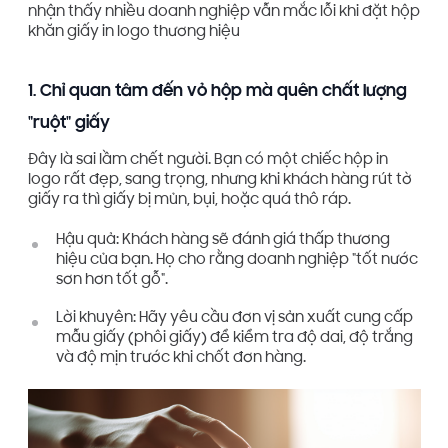
nhận thấy nhiều doanh nghiệp vẫn mắc lỗi khi đặt hộp
khăn giấy in logo thương hiệu
1. Chỉ quan tâm đến vỏ hộp mà quên chất lượng
"ruột" giấy
Đây là sai lầm chết người. Bạn có một chiếc hộp in
logo rất đẹp, sang trọng, nhưng khi khách hàng rút tờ
giấy ra thì giấy bị mủn, bụi, hoặc quá thô ráp.
Hậu quả: Khách hàng sẽ đánh giá thấp thương
hiệu của bạn. Họ cho rằng doanh nghiệp "tốt nước
sơn hơn tốt gỗ".
Lời khuyên: Hãy yêu cầu đơn vị sản xuất cung cấp
mẫu giấy (phôi giấy) để kiểm tra độ dai, độ trắng
và độ mịn trước khi chốt đơn hàng.