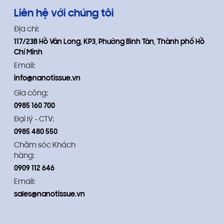
Liên hệ với chúng tôi
Địa chỉ:
117/23B Hồ Văn Long, KP3, Phường Bình Tân, Thành phố Hồ
Chí Minh
Email:
info@nanotissue.vn
Gia công:
0985 160 700
Đại lý - CTV:
0985 480 550
Chăm sóc Khách
hàng:
0909 112 646
Email:
sales@nanotissue.vn