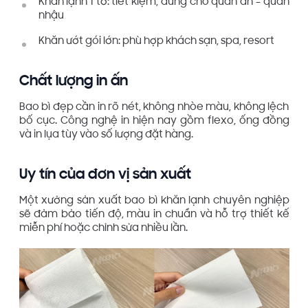
Khăn lạnh 1 tờ: tiết kiệm, dùng cho quán ăn – quán
nhậu
Khăn ướt gói lớn: phù hợp khách sạn, spa, resort
Chất lượng in ấn
Bao bì đẹp cần in rõ nét, không nhòe màu, không lệch
bố cục. Công nghệ in hiện nay gồm flexo, ống đồng
và in lụa tùy vào số lượng đặt hàng.
Uy tín của đơn vị sản xuất
Một xưởng sản xuất bao bì khăn lạnh chuyên nghiệp
sẽ đảm bảo tiến độ, màu in chuẩn và hỗ trợ thiết kế
miễn phí hoặc chỉnh sửa nhiều lần.