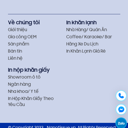
Về chúng tôi
In khăn lạnh
Giới thiệu
Nhà Hàng/ Quán Ăn
Gia công OEM
Coffee/ Karaoke/ Bar
Sản phẩm
Hãng Xe Du Lịch
Bản tin
In Khăn Lạnh Giá Rẻ
Liên hệ
In hộp khăn giấy
Showroom ô tô
Ngân hàng
Nha khoa/ Y tế
In Hộp Khăn Giấy Theo
Yêu Cầu