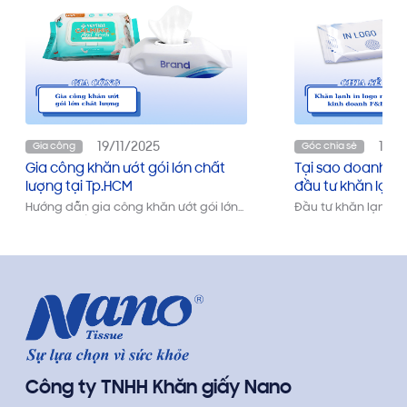
19/11/2025
13/1
Gia công
Góc chia sẻ
Gia công khăn ướt gói lớn chất
Tại sao doanh n
lượng tại Tp.HCM
đầu tư khăn lạnh 
Hướng dẫn gia công khăn ướt gói lớn
Đầu tư khăn lạnh in 
đúng chuẩn, kèm lưu ý chọn nhà máy
pháp marketing tiế
uy tín và tối ưu chi phí cho doanh
quả, giúp thương hi
nghiệp.
tế qua từng chi tiết
Công ty TNHH Khăn giấy Nano