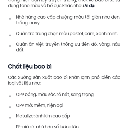
trọng, hiện đại hay truyền thống, thiết kế bao bì sẽ sử
dụng tone màu và bố cục khác nhau.
Ví dụ:
Nhà hàng cao cấp chuộng màu tối giản như đen,
trắng, navy.
Quán trẻ trung chọn màu pastel, cam, xanh mint.
Quán ăn Việt truyền thống ưu tiên đỏ, vàng, nâu
đất.
Chất liệu bao bì
Các xưởng sản xuất bao bì khăn lạnh phổ biến các
loại vật liệu như:
OPP bóng: màu sắc rõ nét, sang trọng
OPP mờ: mềm, hiện đại
Metalize: ánh kim cao cấp
PE: giá rẻ, phù hợp số lượng lớn