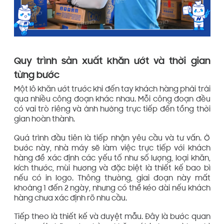
Quy trình sản xuất khăn ướt và thời gian
từng bước
Một lô khăn ướt trước khi đến tay khách hàng phải trải
qua nhiều công đoạn khác nhau. Mỗi công đoạn đều
có vai trò riêng và ảnh hưởng trực tiếp đến tổng thời
gian hoàn thành.
Quá trình đầu tiên là tiếp nhận yêu cầu và tư vấn. Ở
bước này, nhà máy sẽ làm việc trực tiếp với khách
hàng để xác định các yếu tố như số lượng, loại khăn,
kích thước, mùi hương và đặc biệt là thiết kế bao bì
nếu có in logo. Thông thường, giai đoạn này mất
khoảng 1 đến 2 ngày, nhưng có thể kéo dài nếu khách
hàng chưa xác định rõ nhu cầu.
Tiếp theo là thiết kế và duyệt mẫu. Đây là bước quan