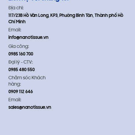
Địa chỉ:
117/23B Hồ Văn Long, KP3, Phường Bình Tân, Thành phố Hồ
Chí Minh
Email:
info@nanotissue.vn
Gia công:
0985 160 700
Đại lý - CTV:
0985 480 550
Chăm sóc Khách
hàng:
0909 112 646
Email:
sales@nanotissue.vn