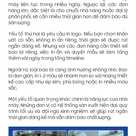
máy liên tục trong nhiều ngày. Ngược lại, các đơn
hàng lớn, đặc biệt là cho chuỗi nhà hàng hoặc đại lý
phân phối, sẽ cần nhiều thời gian hơn để đảm bảo đủ
sản lượng.
Yếu tố thứ hai là yêu cầu in logo. Nếu bạn chọn khăn
ướt có sẵn, không in ấn riêng, thời gian sẽ được rút
ngắn đáng kể. Nhưng với các đơn hàng cần thiết kế
bao bì riêng, việc in ấn và duyệt mẫu sẽ làm tăng
thêm vài ngày trong tổng timeline.
Ngoài ra, loại bao bì cũng ảnh hưởng không nhỏ. Bao
bì đơn giản, in 1–2 màu sẽ nhanh hơn so với những thiết
kế cao cấp như ép kim, phủ bóng hoặc in nhiều màu
sắc.
Một yếu tố quan trọng khác chính là năng lực của nhà
máy. Những đơn vị có hệ thống sản xuất hiện đại, quy
trình tối ưu và đội ngũ kinh nghiệm sẽ giúp rút ngắn
thời gian đáng kể mà vẫn đảm bảo chất lượng.