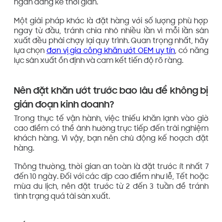
ngắn đáng kể thời gian.
Một giải pháp khác là đặt hàng với số lượng phù hợp
ngay từ đầu, tránh chia nhỏ nhiều lần vì mỗi lần sản
xuất đều phải chạy lại quy trình. Quan trọng nhất, hãy
lựa chọn
đơn vị gia công khăn ướt OEM uy tín
, có năng
lực sản xuất ổn định và cam kết tiến độ rõ ràng.
Nên đặt khăn ướt trước bao lâu để không bị
gián đoạn kinh doanh?
Trong thực tế vận hành, việc thiếu khăn lạnh vào giờ
cao điểm có thể ảnh hưởng trực tiếp đến trải nghiệm
khách hàng. Vì vậy, bạn nên chủ động kế hoạch đặt
hàng.
Thông thường, thời gian an toàn là đặt trước ít nhất 7
đến 10 ngày. Đối với các dịp cao điểm như lễ, Tết hoặc
mùa du lịch, nên đặt trước từ 2 đến 3 tuần để tránh
tình trạng quá tải sản xuất.