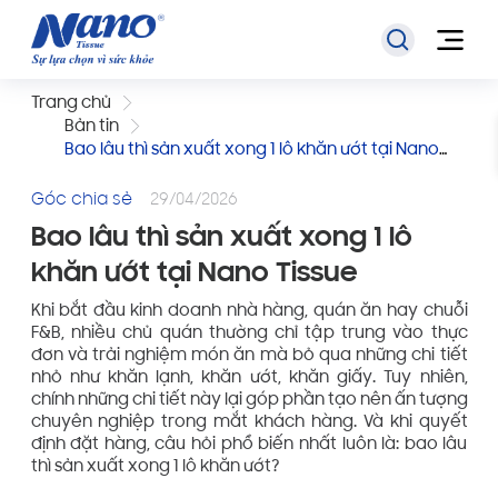
Trang chủ
Bản tin
Bao lâu thì sản xuất xong 1 lô khăn ướt tại Nano
Tissue
Góc chia sẻ
29/04/2026
Bao lâu thì sản xuất xong 1 lô
khăn ướt tại Nano Tissue
Khi bắt đầu kinh doanh nhà hàng, quán ăn hay chuỗi
F&B, nhiều chủ quán thường chỉ tập trung vào thực
đơn và trải nghiệm món ăn mà bỏ qua những chi tiết
nhỏ như khăn lạnh, khăn ướt, khăn giấy. Tuy nhiên,
chính những chi tiết này lại góp phần tạo nên ấn tượng
chuyên nghiệp trong mắt khách hàng. Và khi quyết
định đặt hàng, câu hỏi phổ biến nhất luôn là: bao lâu
thì sản xuất xong 1 lô khăn ướt?