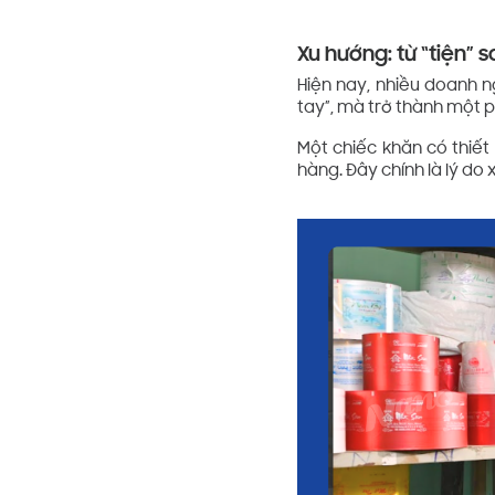
Xu hướng: từ “tiện” 
Hiện nay, nhiều doanh n
tay”, mà trở thành một p
Một chiếc khăn có thiế
hàng. Đây chính là lý do