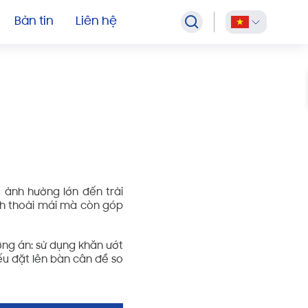
TỜ
GIA CÔNG KHĂN GIẤY HỘP
Hộp Khăn Giấy Theo Yêu Cầu
Bản tin
Liên hệ
ể ảnh hưởng lớn đến trải
ch thoải mái mà còn góp
ơng án: sử dụng khăn ướt
ếu đặt lên bàn cân để so