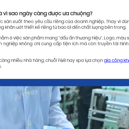
và vì sao ngày càng được ưa chuộng?
ức sản xuất theo yêu cầu riêng của doanh nghiệp. Thay vì d
g khăn ướt thiết kế riêng từ bao bì đến chất lượng bên trong.
 nằm ở việc sản phẩm mang “dấu ấn thương hiệu”. Logo, màu 
h nghiệp không chỉ cung cấp tiện ích mà còn truyền tải hìn
y càng nhiều nhà hàng, chuỗi F&B hay spa lựa chọn
gia công kh
.