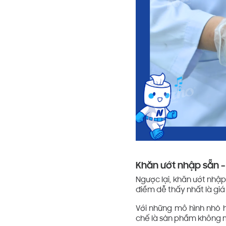
Khăn ướt nhập sẵn –
Ngược lại, khăn ướt nhập
điểm dễ thấy nhất là gi
Với những mô hình nhỏ h
chế là sản phẩm không m