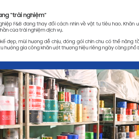
sang “trải nghiệm”
ghiệp F&B đang thay đổi cách nhìn về vật tư tiêu hao. Khăn ư
hần của trải nghiệm dịch vụ.
t kế đẹp, mùi hương dễ chịu, đóng gói chỉn chu có thể nâng
 xu hướng gia công khăn ướt thương hiệu riêng ngày càng phổ 