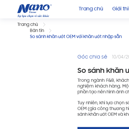
Trang chủ
Giới th
Trang chủ
Bản tin
So sánh khăn ướt OEM với khăn ướt nhập sẵn
Góc chia sẻ
10/04/2
So sánh khăn ư
Trong ngành F&B, khách 
nghiệm khách hàng. Một
phần tạo nên hình ảnh c
Tuy nhiên, khi lựa chọn
OEM (gia công thương hi
sánh khăn ướt OEM và kh