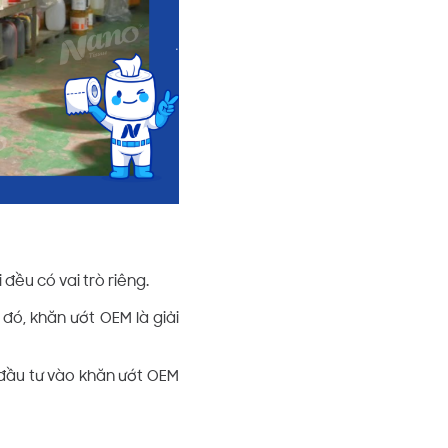
đều có vai trò riêng.
đó, khăn ướt OEM là giải
ì đầu tư vào khăn ướt OEM