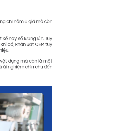
hông chỉ nằm ở giá mà còn
t kế hay số lượng lớn. Tuy
g khi đó, khăn ướt OEM tuy
hiệu.
à vật dụng mà còn là một
rải nghiệm chỉn chu đến