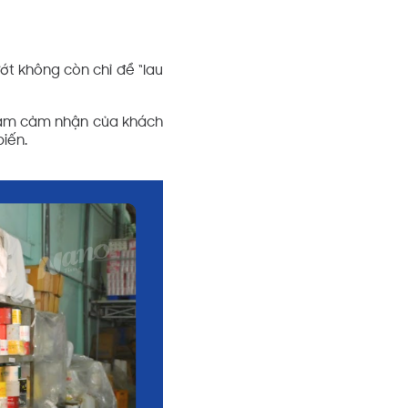
ớt không còn chỉ để “lau
 tầm cảm nhận của khách
biến.