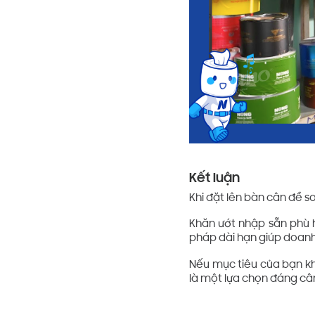
Kết luận
Khi đặt lên bàn cân để s
Khăn ướt nhập sẵn phù h
pháp dài hạn giúp doanh
Nếu mục tiêu của bạn khô
là một lựa chọn đáng câ