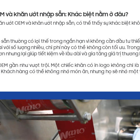
M và khăn ướt nhập sẵn: Khác biệt nằm ở đâu?
hăn ướt OEM và khăn ướt nhập sẵn, có thể thấy sự khác biệt k
 sẵn thường có lợi thế trong ngắn hạn vì không cần đầu tư thiế
i với số lượng nhiều, chi phí này có thể không còn tối ưu. Tron
n nhưng lại giúp tiết kiệm về lâu dài và gia tăng giá trị thương 
OEM gần như vượt trội. Một chiếc khăn có in logo không chỉ l
 Khách hàng có thể không nhớ món ăn, nhưng họ sẽ nhớ một t