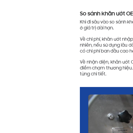
So sánh khăn ướt OE
Khi đi sâu vào so sánh k
ở giá trị dài hạn.
Về chi phí, khăn ướt nhập
nhiên, nếu sử dụng lâu dà
có chi phí ban đầu cao hơ
Về nhận diện, khăn ướt 
điểm chạm thương hiệu.
từng chi tiết.