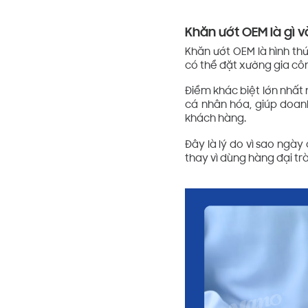
Khăn ướt OEM là gì 
Khăn ướt OEM là hình th
có thể đặt xưởng gia côn
Điểm khác biệt lớn nhất
cá nhân hóa, giúp doan
khách hàng.
Đây là lý do vì sao ngà
thay vì dùng hàng đại trà