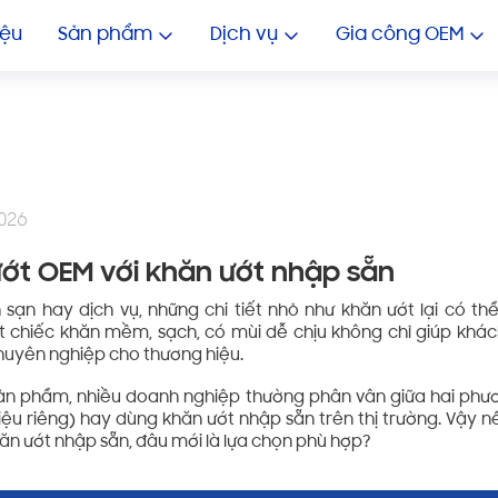
GIA CÔNG KHĂN ƯỚT NHIỀU 
In Khăn Lạnh Giá Rẻ
In 
iệu
Sản phẩm
Dịch vụ
Gia công OEM
026
ớt OEM với khăn ướt nhập sẵn
sạn hay dịch vụ, những chi tiết nhỏ như khăn ướt lại có th
 chiếc khăn mềm, sạch, có mùi dễ chịu không chỉ giúp khá
huyên nghiệp cho thương hiệu.
 sản phẩm, nhiều doanh nghiệp thường phân vân giữa hai phư
ệu riêng) hay dùng khăn ướt nhập sẵn trên thị trường. Vậy n
ăn ướt nhập sẵn, đâu mới là lựa chọn phù hợp?