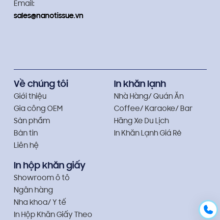
Email:
sales@nanotissue.vn
Về chúng tôi
In khăn lạnh
Giới thiệu
Nhà Hàng/ Quán Ăn
Gia công OEM
Coffee/ Karaoke/ Bar
Sản phẩm
Hãng Xe Du Lịch
Bản tin
In Khăn Lạnh Giá Rẻ
Liên hệ
In hộp khăn giấy
Showroom ô tô
Ngân hàng
Nha khoa/ Y tế
In Hộp Khăn Giấy Theo