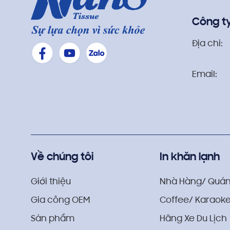
Công t
Địa chỉ:
Email:
Về chúng tôi
In khăn lạnh
Giới thiệu
Nhà Hàng/ Quán
Gia công OEM
Coffee/ Karaoke
Sản phẩm
Hãng Xe Du Lịch