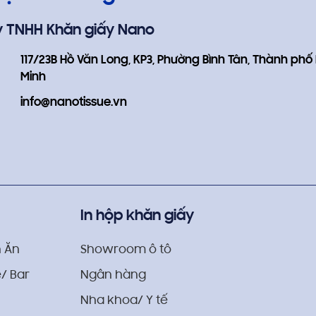
y TNHH Khăn giấy Nano
117/23B Hồ Văn Long, KP3, Phường Bình Tân, Thành phố
Minh
info@nanotissue.vn
In hộp khăn giấy
 Ăn
Showroom ô tô
/ Bar
Ngân hàng
Nha khoa/ Y tế