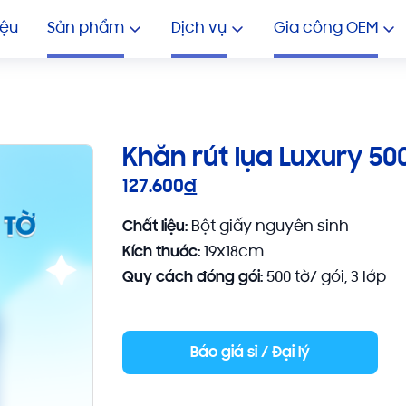
GIA CÔNG KHĂN ƯỚT NHIỀU 
In Khăn Lạnh Giá Rẻ
In 
iệu
Sản phẩm
Dịch vụ
Gia công OEM
Khăn rút lụa Luxury 50
127.600
đ
Chất liệu:
Bột giấy nguyên sinh
Kích thước:
19x18cm
Quy cách đóng gói:
500 tờ/ gói, 3 lớp
Báo giá sỉ / Đại lý