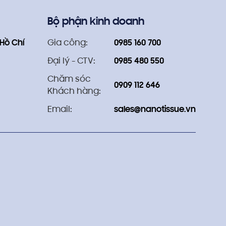
Bộ phận kinh doanh
 Hồ Chí
Gia công:
0985 160 700
Đại lý - CTV:
0985 480 550
Chăm sóc
0909 112 646
Khách hàng:
Email:
sales@nanotissue.vn