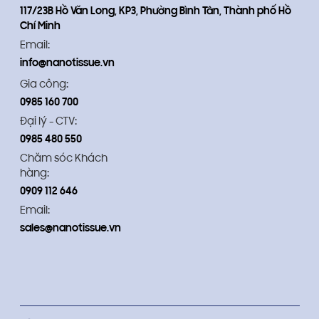
117/23B Hồ Văn Long, KP3, Phường Bình Tân, Thành phố Hồ
Chí Minh
Email:
info@nanotissue.vn
Gia công:
0985 160 700
Đại lý - CTV:
0985 480 550
Chăm sóc Khách
hàng:
0909 112 646
Email:
sales@nanotissue.vn
🔵 MÔ TẢ SẢN PHẨM
✓ Sản xuất tại: Việt Nam
✓ Mùi hương: Hương tự nhiên