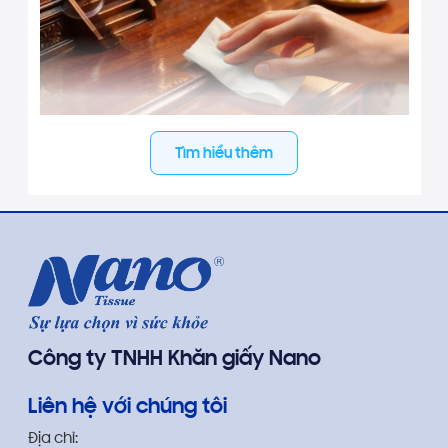
Tìm hiểu thêm
"Bao sái bàn thờ" là việc vệ sinh và dọn dẹp bàn thờ
tổ tiên, thường được tiến hành vào cuối năm, đặc
biệt là vào ngày 23 tháng Chạp, sau lễ cúng ông
Công ông Táo. Đây không chỉ là công việc vệ sinh
thông thường mà còn là nghi lễ tâm linh, thể hiện
Công ty TNHH Khăn giấy Nano
lòng thành kính của con cháu đối với ông bà tổ tiên
và cầu mong một năm mới an lành, may mắn.
Liên hệ với chúng tôi
Địa chỉ: