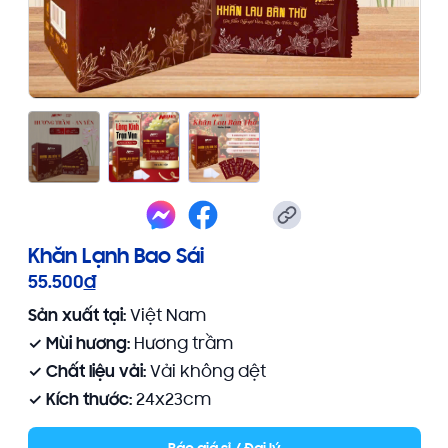
Khăn Lạnh Bao Sái
55.500
đ
Sản xuất tại:
Việt Nam
✓ Mùi hương:
Hương trầm
✓ Chất liệu vải:
Vải không dệt
✓ Kích thước:
24x23cm