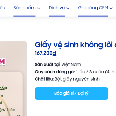
GIA CÔNG KHĂN ƯỚT NHIỀU 
In Khăn Lạnh Giá Rẻ
In 
iệu
Sản phẩm
Dịch vụ
Gia công OEM
Giấy vệ sinh không lõi
167.200
đ
Sản xuất tại:
Việt Nam
Quy cách đóng gói:
1 lốc / 6 cuộn (4 lớ
Chất liệu:
Bột giấy nguyên sinh
Báo giá sỉ / Đại lý