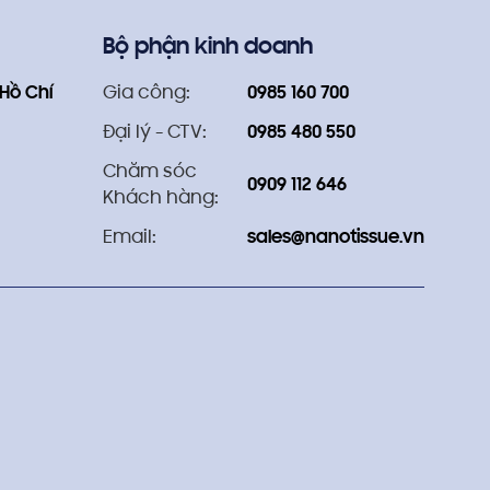
Bộ phận kinh doanh
 Hồ Chí
Gia công:
0985 160 700
Đại lý - CTV:
0985 480 550
Chăm sóc
0909 112 646
Khách hàng:
Email:
sales@nanotissue.vn