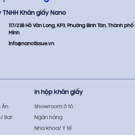
y TNHH Khăn giấy Nano
117/23B Hồ Văn Long, KP3, Phường Bình Tân, Thành phố
Minh
info@nanotissue.vn
In hộp khăn giấy
 Ăn
Showroom ô tô
/ Bar
Ngân hàng
Nha khoa/ Y tế