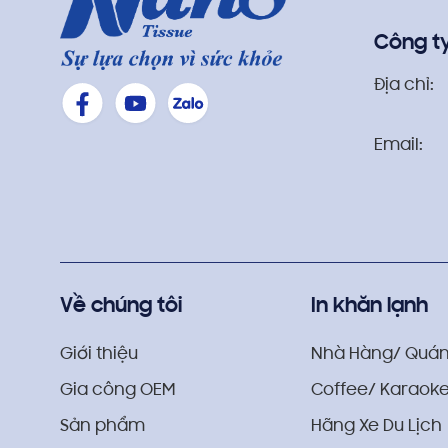
Công t
Địa chỉ:
Email:
Về chúng tôi
In khăn lạnh
Giới thiệu
Nhà Hàng/ Quán
Gia công OEM
Coffee/ Karaoke
Sản phẩm
Hãng Xe Du Lịch