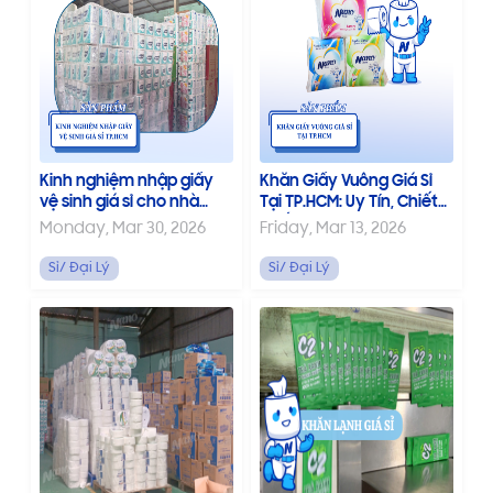
Kinh nghiệm nhập giấy
Khăn Giấy Vuông Giá Sỉ
vệ sinh giá sỉ cho nhà
Tại TP.HCM: Uy Tín, Chiết
hàng, khách sạn
Khấu Cao
Monday, Mar 30, 2026
Friday, Mar 13, 2026
Sỉ/ Đại Lý
Sỉ/ Đại Lý