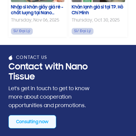
Nhập sỉ khăn giấy giá rẻ -
Khăn lạnh giá sỉ tại TP. Hồ
chất lượng tại Nano
Chí Minh
Tissue
Thursday, Nov 06, 2025
Thursday, Oct 30, 2025
Sỉ/ Đại Lý
Sỉ/ Đại Lý
CONTACT US
Contact with Nano
Tissue
Let's get in touch to get to know
more about cooperation
opportunities and promotions.
Consulting now