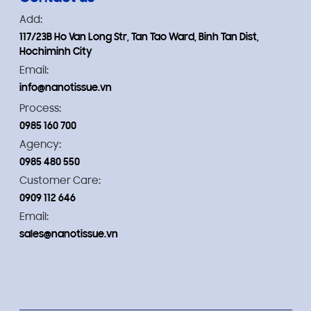
Add:
117/23B Ho Van Long Str, Tan Tao Ward, Binh Tan Dist,
Hochiminh City
Email:
info@nanotissue.vn
Process:
0985 160 700
Agency:
0985 480 550
Customer Care:
0909 112 646
Email:
sales@nanotissue.vn