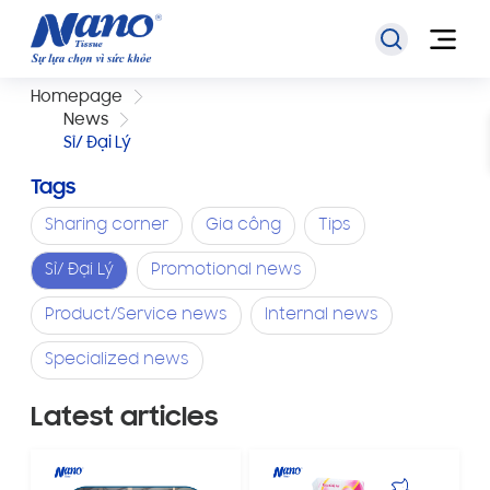
Homepage
News
Sỉ/ Đại Lý
Tags
Sharing corner
Gia công
Tips
Sỉ/ Đại Lý
Promotional news
Product/Service news
Internal news
Specialized news
Latest articles