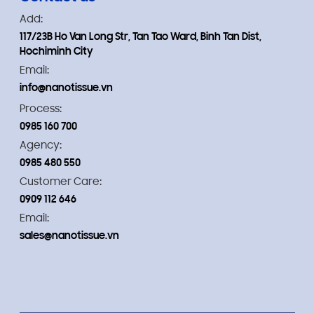
Add:
117/23B Ho Van Long Str, Tan Tao Ward, Binh Tan Dist,
Hochiminh City
Email:
info@nanotissue.vn
Process:
0985 160 700
Agency:
0985 480 550
Customer Care:
0909 112 646
Email:
sales@nanotissue.vn