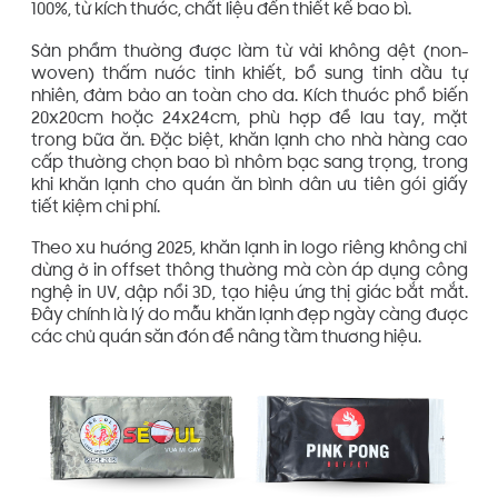
100%, từ kích thước, chất liệu đến thiết kế bao bì.
Sản phẩm thường được làm từ vải không dệt (non-
woven) thấm nước tinh khiết, bổ sung tinh dầu tự
nhiên, đảm bảo an toàn cho da. Kích thước phổ biến
20x20cm hoặc 24x24cm, phù hợp để lau tay, mặt
trong bữa ăn. Đặc biệt, khăn lạnh cho nhà hàng cao
cấp thường chọn bao bì nhôm bạc sang trọng, trong
khi khăn lạnh cho quán ăn bình dân ưu tiên gói giấy
tiết kiệm chi phí.
Theo xu hướng 2025, khăn lạnh in logo riêng không chỉ
dừng ở in offset thông thường mà còn áp dụng công
nghệ in UV, dập nổi 3D, tạo hiệu ứng thị giác bắt mắt.
Đây chính là lý do mẫu khăn lạnh đẹp ngày càng được
các chủ quán săn đón để nâng tầm thương hiệu.