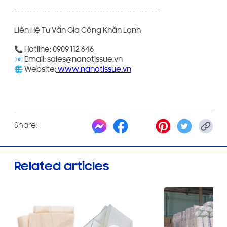
------------------------------------------------
Liên Hệ Tư Vấn Gia Công Khăn Lạnh
📞 Hotline: 0909 112 646
📧 Email: sales@nanotissue.vn
🌐 Website:
www.nanotissue.vn
Share:
Related articles