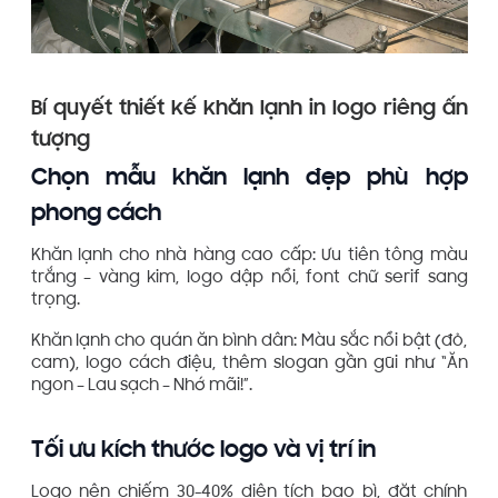
Bí quyết thiết kế khăn lạnh in logo riêng ấn
tượng
Chọn mẫu khăn lạnh đẹp phù hợp
phong cách
Khăn lạnh cho nhà hàng cao cấp: Ưu tiên tông màu
trắng – vàng kim, logo dập nổi, font chữ serif sang
trọng.
Khăn lạnh cho quán ăn bình dân: Màu sắc nổi bật (đỏ,
cam), logo cách điệu, thêm slogan gần gũi như “Ăn
ngon – Lau sạch – Nhớ mãi!”.
Tối ưu kích thước logo và vị trí in
Logo nên chiếm 30-40% diện tích bao bì, đặt chính