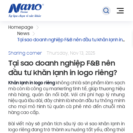
Homepage
News
Tại sao doanh nghiệp F&B nên đầu tư khăn lạnh in
logo riêng?
Sharing corner
Thursday, Nov 13, 2025
Tại sao doanh nghiệp F&B nên
đầu tư khăn lạnh in logo riêng?
Khăn lạnh in logo riêng
không chỉ là sản phẩm làm sạch
mà còn là công cụ marketing tinh tế, giúp thương hiệu
nhà hàng, quán ăn nổi bật. Với chi phí hợp lý nhưng
hiệu quả lâu dài, đây chính là khoản đầu tư thông minh
cho mọi mô hình từ quán cà phê nhỏ đến chuỗi nhà
hàng cao cấp.
Bài viết này sẽ phân tích sâu lý do vì sao khăn lạnh in
logo riêng đang trở thành xu hướng tất yếu, đồng thời