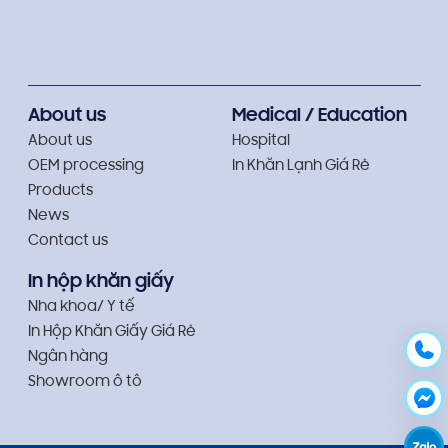
About us
Medical / Education
About us
Hospital
OEM processing
In Khăn Lạnh Giá Rẻ
Products
News
Contact us
In hộp khăn giấy
Nha khoa/ Y tế
In Hộp Khăn Giấy Giá Rẻ
Ngân hàng
Showroom ô tô