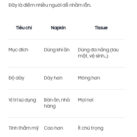
Đây là điểm nhiều người dễ nhầm lẫn.
Tiêu chí
Napkin
Tissue
Mục đích
Dùng khi ăn
Dùng đa năng (lau
mặt, vệ sinh…)
Độ dày
Dày hơn
Mỏng hơn
Vị trí sử dụng
Bàn ăn, nhà
Mọi nơi
hàng
Tính thẩm mỹ
Cao hơn
Ít chú trọng