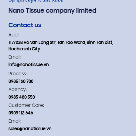
Nano Tissue company limited
Contact us
Add:
117/23B Ho Van Long Str, Tan Tao Ward, Binh Tan Dist,
Hochiminh City
Email:
info@nanotissue.vn
Process:
0985 160 700
Agency:
0985 480 550
Customer Care:
0909 112 646
Email:
sales@nanotissue.vn