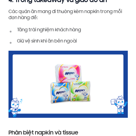
4. Trong takeaway và giao đồ ăn
Các quán ăn mang đi thường kèm napkin trong mỗi
đơn hàng để:
Tăng trải nghiệm khách hàng
Giữ vệ sinh khi ăn bên ngoài
Phân biệt napkin và tissue