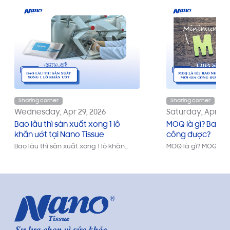
Sharing corner
Sharing corner
Wednesday, Apr 29, 2026
Saturday, Apr 18,
Bao lâu thì sản xuất xong 1 lô
MOQ là gì? Bao n
khăn ướt tại Nano Tissue
công được?
Bao lâu thì sản xuất xong 1 lô khăn
MOQ là gì? MOQ bao
ướt? Cập nhật thời gian sản xuất thực
công được? Tìm hiểu
tế, quy trình chi tiết và kinh nghiệm
trong sản xuất, MO
đặt hàng nhanh, chuẩn cho nhà hàng,
giấy và cách chọn s
quán ăn.
giảm chi phí, tránh 