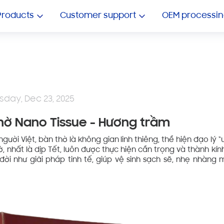
OEM Tissue Papper
Showroom ô tô
Products
Customer support
OEM processin
sday, Dec 23, 2025
hờ Nano Tissue - Hương trầm
gười Việt, bàn thờ là không gian linh thiêng, thể hiện đạo lý 
ờ, nhất là dịp Tết, luôn được thực hiện cẩn trọng và thành kí
ời như giải pháp tinh tế, giúp vệ sinh sạch sẽ, nhẹ nhàng 