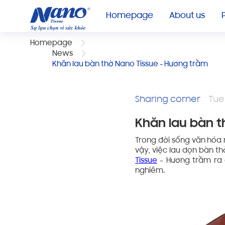
Homepage
About us
Homepage
News
Khăn lau bàn thờ Nano Tissue - Hương trầm
Sharing corner
Tue
Khăn lau bàn t
Trong đời sống văn hóa n
vậy, việc lau dọn bàn th
Tissue
– Hương trầm ra đ
nghiêm.