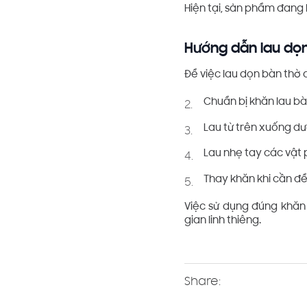
Hiện tại, sản phẩm đang 
Hướng dẫn lau dọ
Để việc lau dọn bàn thờ 
Chuẩn bị khăn lau b
Lau từ trên xuống dướ
Lau nhẹ tay các vật 
Thay khăn khi cần để
Việc sử dụng đúng khăn 
gian linh thiêng.
Share: