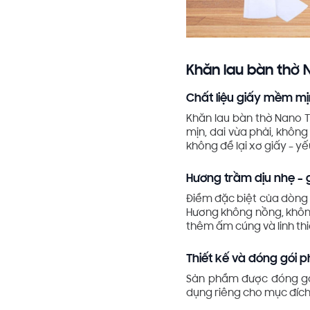
Khăn lau bàn thờ 
Chất liệu giấy mềm mị
Khăn lau bàn thờ Nano T
mịn, dai vừa phải, không
không để lại xơ giấy – yế
Hương trầm dịu nhẹ – 
Điểm đặc biệt của dòng 
Hương không nồng, không
thêm ấm cúng và linh th
Thiết kế và đóng gói 
Sản phẩm được đóng gói
dụng riêng cho mục đích 