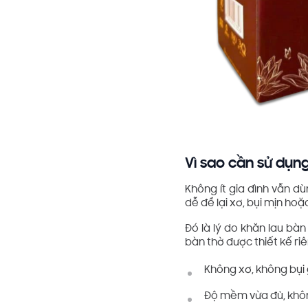
Vì sao cần sử dụn
Không ít gia đình vẫn d
dễ để lại xơ, bụi mịn h
Đó là lý do khăn lau bà
bàn thờ được thiết kế ri
Không xơ, không bụi 
Độ mềm vừa đủ, khôn