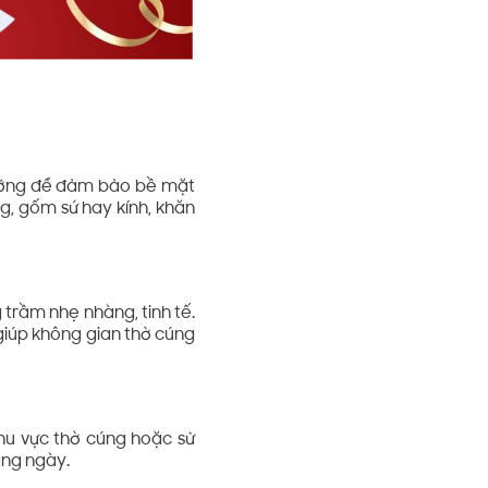
 lưỡng để đảm bảo bề mặt
ng, gốm sứ hay kính, khăn
trầm nhẹ nhàng, tinh tế.
giúp không gian thờ cúng
hu vực thờ cúng hoặc sử
àng ngày.