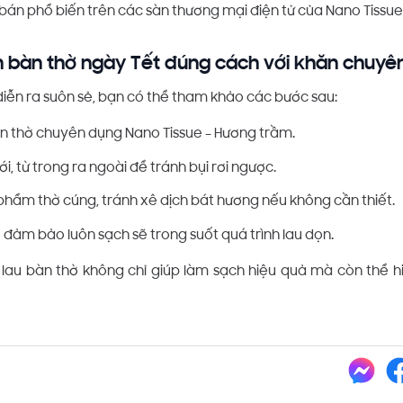
bán phổ biến trên các sàn thương mại điện tử của Nano Tissue
n bàn thờ ngày Tết đúng cách với khăn chuyê
diễn ra suôn sẻ, bạn có thể tham khảo các bước sau:
àn thờ chuyên dụng Nano Tissue – Hương trầm.
i, từ trong ra ngoài để tránh bụi rơi ngược.
phẩm thờ cúng, tránh xê dịch bát hương nếu không cần thiết.
 đảm bảo luôn sạch sẽ trong suốt quá trình lau dọn.
lau bàn thờ không chỉ giúp làm sạch hiệu quả mà còn thể hi