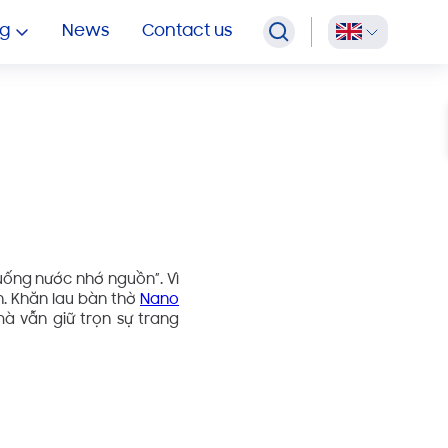
OEM Multipurpose Wipes
g
News
Contact us
“uống nước nhớ nguồn”. Vì
nh. Khăn lau bàn thờ
Nano
mà vẫn giữ trọn sự trang