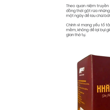
Theo quan niệm truyền t
đồng thời gột rửa những
một ngày để lau chùi bát
Chính vì mang yếu tố tâ
mềm, không để lại bụi g
gian thờ tự.