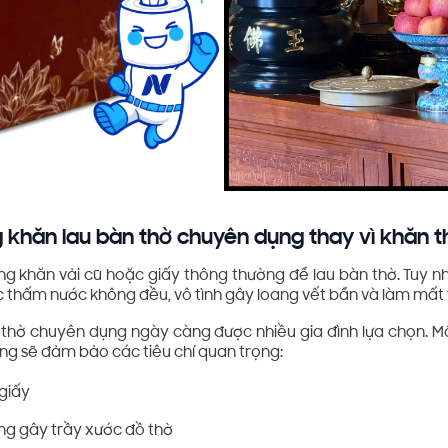
g khăn lau bàn thờ chuyên dụng thay vì khăn 
ùng khăn vải cũ hoặc giấy thông thường để lau bàn thờ. Tuy nh
oặc thấm nước không đều, vô tình gây loang vết bẩn và làm mấ
n thờ chuyên dụng ngày càng được nhiều gia đình lựa chọn. 
êng sẽ đảm bảo các tiêu chí quan trọng:
giấy
g gây trầy xước đồ thờ