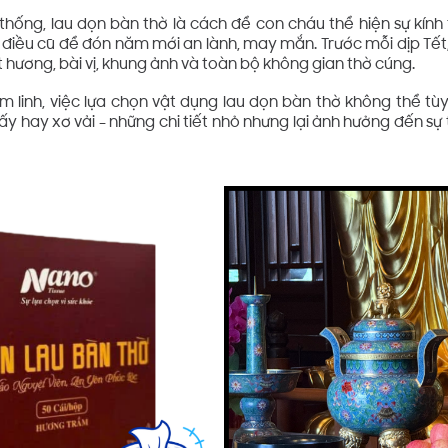
hống, lau dọn bàn thờ là cách để con cháu thể hiện sự kính t
 điều cũ để đón năm mới an lành, may mắn. Trước mỗi dịp Tết,
 hương, bài vị, khung ảnh và toàn bộ không gian thờ cúng.
m linh, việc lựa chọn vật dụng lau dọn bàn thờ không thể tùy 
iấy hay xơ vải – những chi tiết nhỏ nhưng lại ảnh hưởng đến s