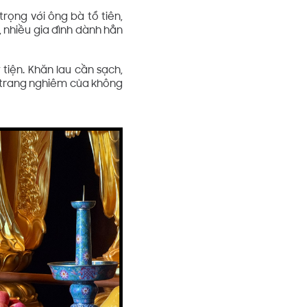
rọng với ông bà tổ tiên,
 nhiều gia đình dành hẳn
tiện. Khăn lau cần sạch,
ự trang nghiêm của không