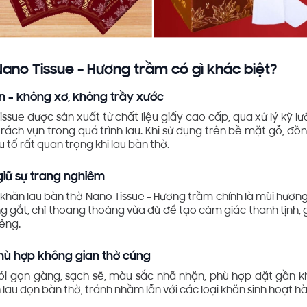
Nano Tissue – Hương trầm có gì khác biệt?
n – không xơ, không trầy xước
issue được sản xuất từ chất liệu giấy cao cấp, qua xử lý kỹ
 rách vụn trong quá trình lau. Khi sử dụng trên bề mặt gỗ, đồ
u tố rất quan trọng khi lau bàn thờ.
giữ sự trang nghiêm
khăn lau bàn thờ Nano Tissue – Hương trầm chính là mùi hương 
 gắt, chỉ thoang thoảng vừa đủ để tạo cảm giác thanh tịnh, 
iêng.
phù hợp không gian thờ cúng
 gọn gàng, sạch sẽ, màu sắc nhã nhặn, phù hợp đặt gần k
lau dọn bàn thờ, tránh nhầm lẫn với các loại khăn sinh hoạt h