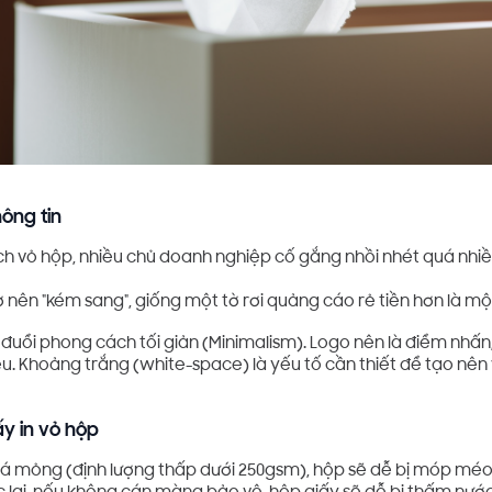
hông tin
ch vỏ hộp, nhiều chủ doanh nghiệp cố gắng nhồi nhét quá nhiều
ở nên "kém sang", giống một tờ rơi quảng cáo rẻ tiền hơn là mộ
 đuổi phong cách tối giản (Minimalism). Logo nên là điểm nhấn
u. Khoảng trắng (white-space) là yếu tố cần thiết để tạo nên
iấy in vỏ hộp
á mỏng (định lượng thấp dưới 250gsm), hộp sẽ dễ bị móp méo