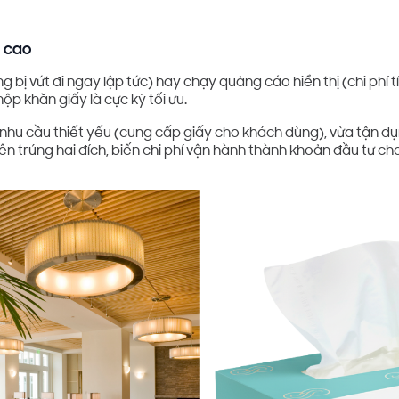
ả cao
ờng bị vứt đi ngay lập tức) hay chạy quảng cáo hiển thị (chi phí tí
 hộp khăn giấy là cực kỳ tối ưu.
nhu cầu thiết yếu (cung cấp giấy cho khách dùng), vừa tận dụ
ên trúng hai đích, biến chi phí vận hành thành khoản đầu tư ch