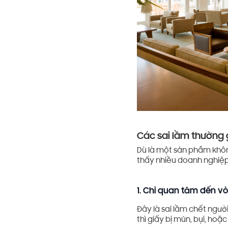
Các sai lầm thường 
Dù là một sản phẩm khôn
thấy nhiều doanh nghiệp 
1. Chỉ quan tâm đến v
Đây là sai lầm chết người
thì giấy bị mủn, bụi, hoặ