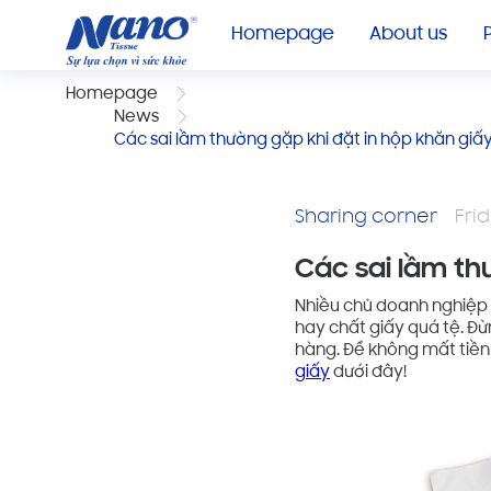
Homepage
About us
Homepage
News
Các sai lầm thường gặp khi đặt in hộp khăn giấ
Sharing corner
Frid
Các sai lầm th
Nhiều chủ doanh nghiệp đ
hay chất giấy quá tệ. Đ
hàng. Để không mất tiền
giấy
dưới đây!