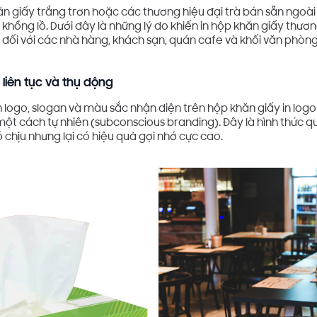
n giấy trắng trơn hoặc các thương hiệu đại trà bán sẵn ngoài s
 khổng lồ. Dưới đây là những lý do khiến in hộp khăn giấy thươn
đối với các nhà hàng, khách sạn, quán cafe và khối văn phòn
liên tục và thụ động
ảnh logo, slogan và màu sắc nhận diện trên hộp khăn giấy in log
một cách tự nhiên (subconscious branding). Đây là hình thức
 chịu nhưng lại có hiệu quả gợi nhớ cực cao.