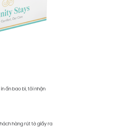
n ấn bao bì, tôi nhận
khách hàng rút tờ giấy ra