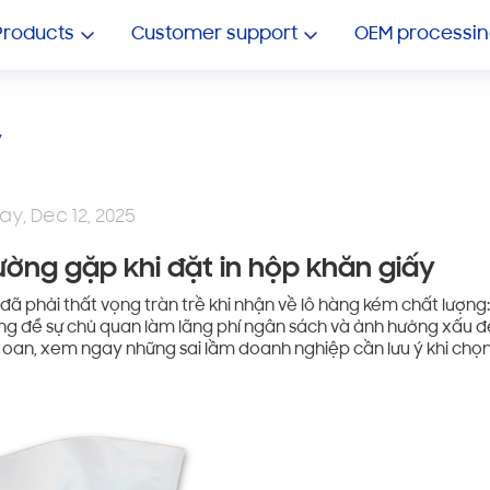
OEM Multipurpose Wipes
Showroom ô tô
Products
Customer support
OEM processin
y
ay, Dec 12, 2025
ường gặp khi đặt in hộp khăn giấy
ã phải thất vọng tràn trề khi nhận về lô hàng kém chất lượng:
ừng để sự chủ quan làm lãng phí ngân sách và ảnh hưởng xấu đ
 oan, xem ngay những sai lầm doanh nghiệp cần lưu ý khi chọ