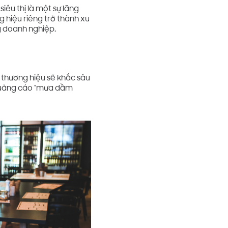
iêu thị là một sự lãng
g hiệu riêng trở thành xu
g doanh nghiệp.
o thương hiệu sẽ khắc sâu
 quảng cáo "mưa dầm