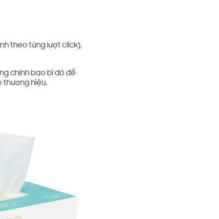
nh theo từng lượt click),
ng chính bao bì đó để
o thương hiệu.