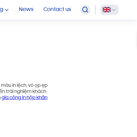
OEM TOILET PAPER
g
News
Contact us
 màu in lệch, vỏ ọp ẹp
ến trải nghiệm khách
n
gia công in hộp khăn