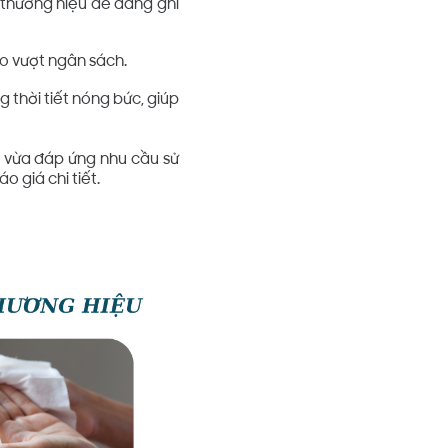
p thương hiệu dễ dàng ghi
lo vượt ngân sách.
 thời tiết nóng bức, giúp
ể vừa đáp ứng nhu cầu sử
o giá chi tiết.