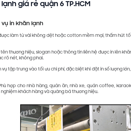
 lạnh giá rẻ quận 6 TP.HCM
vụ in khăn lạnh
 được làm từ vải không dệt hoặc cotton mềm mại, thấm hút tốt
, tên thương hiệu, slogan hoặc thông tin liên hệ được in lên k
 rõ nét, không phai.
h vụ tập trung vào tối ưu chi phí, đặc biệt khi đặt in số lượng lớ
hù hợp cho nhà hàng, quán ăn, nhà xe, quán coffee, karaoke
ải nghiệm khách hàng và quảng bá thương hiệu.