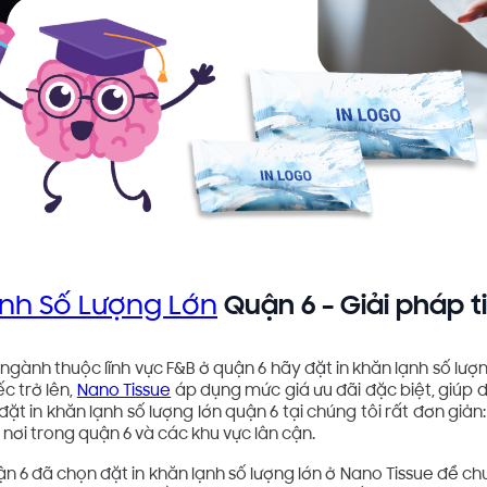
ạnh Số Lượng Lớn
Quận 6 – Giải pháp ti
gành thuộc lĩnh vực F&B ở quận 6 hãy đặt in khăn lạnh số lượ
ếc trở lên,
Nano Tissue
áp dụng mức giá ưu đãi đặc biệt, giúp 
 đặt in khăn lạnh số lượng lớn quận 6 tại chúng tôi rất đơn giản:
nơi trong quận 6 và các khu vực lân cận.
n 6 đã chọn đặt in khăn lạnh số lượng lớn ở Nano Tissue để chu