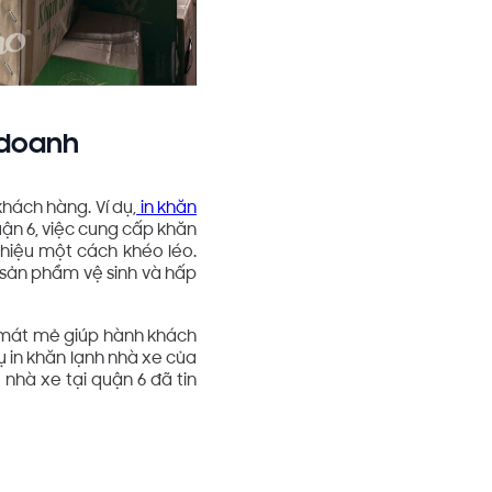
 doanh
khách hàng. Ví dụ,
in khăn
uận 6, việc cung cấp khăn
hiệu một cách khéo léo.
o sản phẩm vệ sinh và hấp
h mát mẻ giúp hành khách
ụ in khăn lạnh nhà xe của
 nhà xe tại quận 6 đã tin