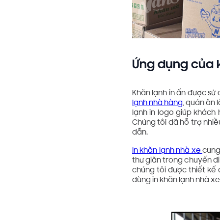
Ứng dụng của k
Khăn lạnh in ấn được sử 
lạnh nhà hàng
, quán ăn 
lạnh in logo giúp khác
Chúng tôi đã hỗ trợ nhiề
dẫn.
In khăn lạnh nhà xe
cũng
thư giãn trong chuyến đi
chúng tôi được thiết kế 
dùng in khăn lạnh nhà xe