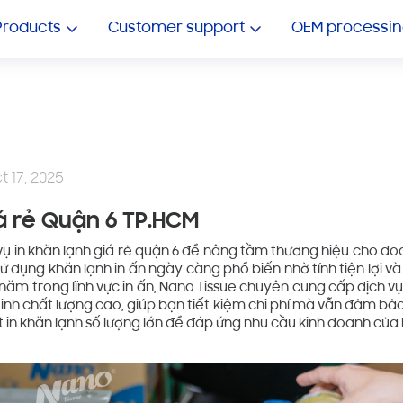
OEM TOILET PAPER
Showroom ô tô
Products
Customer support
OEM processin
t 17, 2025
iá rẻ Quận 6 TP.HCM
vụ in khăn lạnh giá rẻ quận 6 để nâng tầm thương hiệu cho do
ử dụng khăn lạnh in ấn ngày càng phổ biến nhờ tính tiện lợi 
 năm trong lĩnh vực in ấn, Nano Tissue chuyên cung cấp dịch v
inh chất lượng cao, giúp bạn tiết kiệm chi phí mà vẫn đảm b
in khăn lạnh số lượng lớn để đáp ứng nhu cầu kinh doanh của 