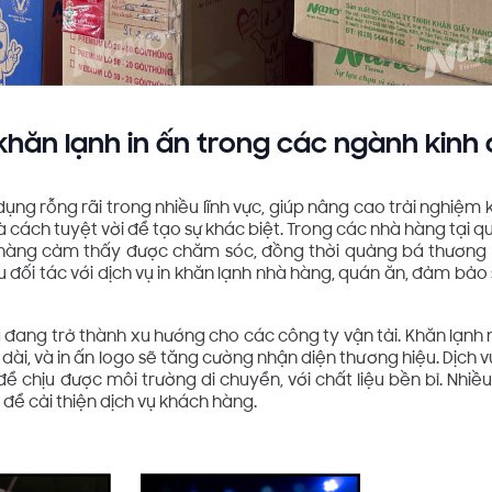
hăn lạnh in ấn trong các ngành kinh
dụng rỗng rãi trong nhiều lĩnh vực, giúp nâng cao trải nghiệm 
là cách tuyệt vời để tạo sự khác biệt. Trong các nhà hàng tại q
h hàng cảm thấy được chăm sóc, đồng thời quảng bá thương 
u đối tác với dịch vụ in khăn lạnh nhà hàng, quán ăn, đảm bả
 đang trở thành xu hướng cho các công ty vận tải. Khăn lạn
 dài, và in ấn logo sẽ tăng cường nhận diện thương hiệu. Dịch v
để chịu được môi trường di chuyển, với chất liệu bền bỉ. Nhiều
 để cải thiện dịch vụ khách hàng.