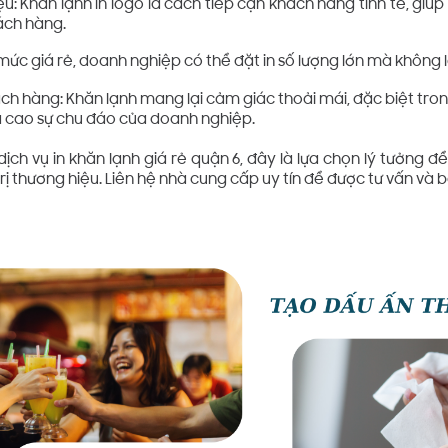
: Khăn lạnh in logo là cách tiếp cận khách hàng tinh tế, giú
ách hàng.
i mức giá rẻ, doanh nghiệp có thể đặt in số lượng lớn mà không 
ch hàng: Khăn lạnh mang lại cảm giác thoải mái, đặc biệt trong
 cao sự chu đáo của doanh nghiệp.
ịch vụ in khăn lạnh giá rẻ quận 6, đây là lựa chọn lý tưởng đ
ị thương hiệu. Liên hệ nhà cung cấp uy tín để được tư vấn và bá