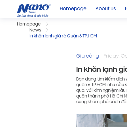
Homepage
About us
Homepage
News
In khăn lạnh giá rẻ Quận 6 TP.HCM
Gia công
Friday, Oc
In khăn lạnh g
Bạn đang tìm kiếm dịch 
quận 6 TP.HCM, nhu cầu s
quả. Với kinh nghiệm lâu
quận thành phố Hồ Chí M
cùng khám phá cách đặt 