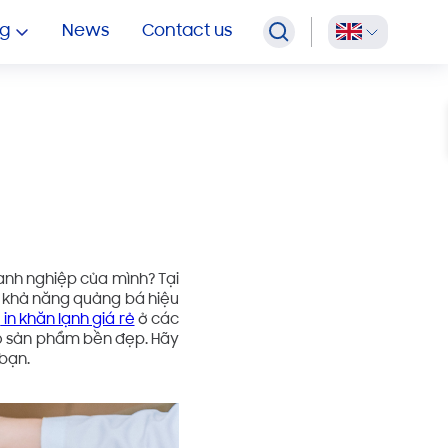
OEM Multipurpose Wipes
g
News
Contact us
anh nghiệp của mình? Tại
và khả năng quảng bá hiệu
ụ
in khăn lạnh giá rẻ
ở các
ảo sản phẩm bền đẹp. Hãy
bạn.