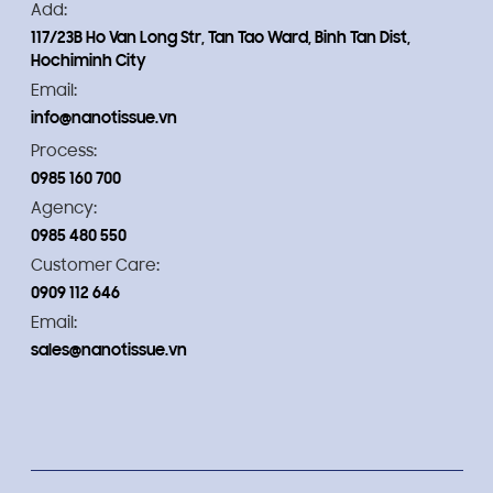
Add:
117/23B Ho Van Long Str, Tan Tao Ward, Binh Tan Dist,
Hochiminh City
Email:
info@nanotissue.vn
Process:
0985 160 700
Agency:
0985 480 550
Customer Care:
0909 112 646
Email:
sales@nanotissue.vn