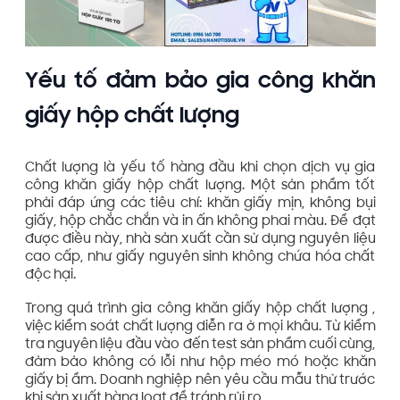
Yếu tố đảm bảo gia công khăn
giấy hộp chất lượng
Chất lượng là yếu tố hàng đầu khi chọn dịch vụ gia
công khăn giấy hộp chất lượng. Một sản phẩm tốt
phải đáp ứng các tiêu chí: khăn giấy mịn, không bụi
giấy, hộp chắc chắn và in ấn không phai màu. Để đạt
được điều này, nhà sản xuất cần sử dụng nguyên liệu
cao cấp, như giấy nguyên sinh không chứa hóa chất
độc hại.
Trong quá trình gia công khăn giấy hộp chất lượng ,
việc kiểm soát chất lượng diễn ra ở mọi khâu. Từ kiểm
tra nguyên liệu đầu vào đến test sản phẩm cuối cùng,
đảm bảo không có lỗi như hộp méo mó hoặc khăn
giấy bị ẩm. Doanh nghiệp nên yêu cầu mẫu thử trước
khi sản xuất hàng loạt để tránh rủi ro.