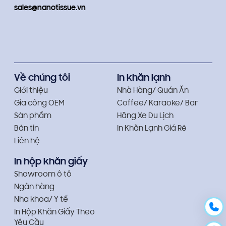
sales@nanotissue.vn
Về chúng tôi
In khăn lạnh
Giới thiệu
Nhà Hàng/ Quán Ăn
Gia công OEM
Coffee/ Karaoke/ Bar
Sản phẩm
Hãng Xe Du Lịch
Bản tin
In Khăn Lạnh Giá Rẻ
Liên hệ
In hộp khăn giấy
Showroom ô tô
Ngân hàng
Nha khoa/ Y tế
In Hộp Khăn Giấy Theo
Yêu Cầu