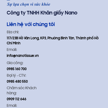
Công ty TNHH Khăn giấy Nano
Liên hệ với chúng tôi
Địa chỉ:
117/23B Hồ Văn Long, KP3, Phường Bình Tân, Thành phố Hồ
Chí Minh
Email:
info@nanotissue.vn
Gia công:
0985 160 700
Đại lý - CTV:
0985 480 550
Chăm sóc Khách
hàng:
0909 112 646
Email: