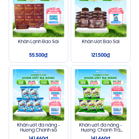
Khăn Lạnh Bao Sái
Khăn Ướt Bao Sái
55.500
đ
121.500
đ
Khăn ướt đa năng -
Khăn ướt đa năng -
Hương Chanh sả
Hương Chanh Trà
xanh