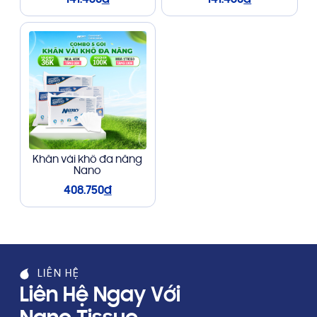
141.460
đ
141.460
đ
Khăn vải khô đa năng
Nano
408.750
đ
LIÊN HỆ
Liên Hệ Ngay Với