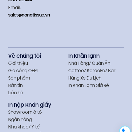
0909 112 646
Email:
sales@nanotissue.vn
Về chúng tôi
In khăn lạnh
Giới thiệu
Nhà Hàng/ Quán Ăn
Gia công OEM
Coffee/ Karaoke/ Bar
Sản phẩm
Hãng Xe Du Lịch
Bản tin
In Khăn Lạnh Giá Rẻ
Liên hệ
In hộp khăn giấy
Showroom ô tô
Ngân hàng
Nha khoa/ Y tế