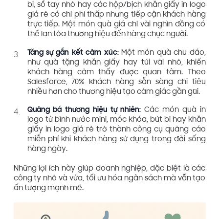
bi, sổ tay nhỏ hay các hộp/bịch khăn giấy in logo
giá rẻ có chi phí thấp nhưng tiếp cận khách hàng
trực tiếp. Một món quà giá chỉ vài nghìn đồng có
thể lan tỏa thương hiệu đến hàng chục người.
Tăng sự gắn kết cảm xúc:
Một món quà chu đáo,
như quà tặng khăn giấy hay túi vải nhỏ, khiến
khách hàng cảm thấy được quan tâm. Theo
Salesforce, 70% khách hàng sẵn sàng chi tiêu
nhiều hơn cho thương hiệu tạo cảm giác gần gũi.
Quảng bá thương hiệu tự nhiên:
Các món quà in
logo từ bình nước mini, móc khóa, bút bi hay khăn
giấy in logo giá rẻ trở thành công cụ quảng cáo
miễn phí khi khách hàng sử dụng trong đời sống
hàng ngày.
Những lợi ích này giúp doanh nghiệp, đặc biệt là các
công ty nhỏ và vừa, tối ưu hóa ngân sách mà vẫn tạo
ấn tượng mạnh mẽ.