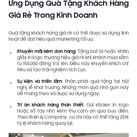
Ứng Dụng Quà Tặng Khách Hàng
Giá Rẻ Trong Kinh Doanh
Quà tặng khách hàng giá rẻ có thể được sử dụng linh
hoạt để đạt hiệu quả marketing tối ưu:
Khuyến mãi kèm đơn hàng:
Tặng bút bi hoặc khăn
giấy in logo thương hiệu giá rẻ khi khách mua sắm
từ 150.000 đồng trở lên. Điều này khuyến khích chi
tiêu và tạo trải nghiệm tích cực.
Sự kiện và triển lãm:
Phân phát quà tặng tại hội
nghị, lễ khai trương. Những món quà nhỏ gọn này
dễ mang theo và được sử dụng ngay.
Tri ân khách hàng thân thiết:
Gửi sticker in logo
hoặc sổ tay nhỏ kèm thư cảm ơn qua bưu điện.
Theo Bain & Company, cử chỉ này có thể tăng 25%
tỷ lệ khách hàng quay lại.