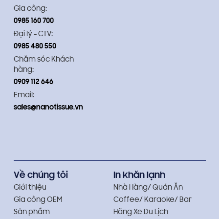
Gia công:
0985 160 700
Đại lý - CTV:
0985 480 550
Chăm sóc Khách
hàng:
0909 112 646
Email:
sales@nanotissue.vn
Về chúng tôi
In khăn lạnh
Giới thiệu
Nhà Hàng/ Quán Ăn
Gia công OEM
Coffee/ Karaoke/ Bar
Sản phẩm
Hãng Xe Du Lịch