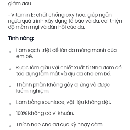
giảm đau.
- Vitamin E: chất chống oxy hóa, giúp ngăn
ngừa quá trình xây dựng tế bào và da, cải thiện
độ mềm mại và đàn hồi của da.
Tính năng:
Làm sạch triệt để làn da mỏng manh của
em bé.
Được làm giàu với chiết xuất từ ​​Nha đam có
tác dụng làm mát và dịu da cho em bé.
Thành phần không gây dị ứng và được
kiểm nghiệm.
Làm bằng spunlace, vật liệu không dệt.
100% không có vi khuẩn.
Thích hợp cho da cực kỳ nhạy cảm.