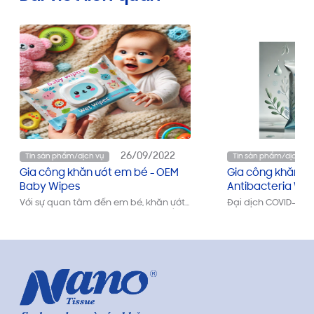
26/09/2022
Tin sản phẩm/dịch vụ
Tin sản phẩm/dịch vụ
Gia công khăn ướt em bé - OEM
Gia công khăn ướ
Baby Wipes
Antibacteria Wi
Với sự quan tâm đến em bé, khăn ướt
Đại dịch COVID-19 đ
em bé của chúng tôi được sản xuất
quan tâm của mọi n
cẩn thận theo tiêu chuẩn an toàn cao
Kháng khuẩn các s
nhất. Chứa Aloe Vera như một chất giữ
cuộc chiến để đánh
ẩm giúp giữ cho làn da của em bé
mọi người đều mu
mát mẻ và nhẹ nhàng. Khăn ướt em
diệt khuẩn, bao gồ
bé sử dụng cho cả gia đình mọi lúc
Kháng khuẩn.
mọi nơi.