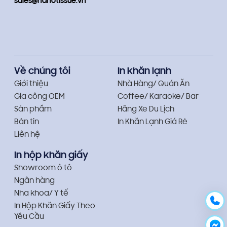
sales@nanotissue.vn
Về chúng tôi
In khăn lạnh
Giới thiệu
Nhà Hàng/ Quán Ăn
Gia công OEM
Coffee/ Karaoke/ Bar
Sản phẩm
Hãng Xe Du Lịch
Bản tin
In Khăn Lạnh Giá Rẻ
Liên hệ
In hộp khăn giấy
Showroom ô tô
Ngân hàng
Nha khoa/ Y tế
In Hộp Khăn Giấy Theo
Yêu Cầu