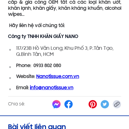
cấp & gia công OEM tất cả các loại khăn ướt,
khăn lạnh, khăn giấy, khăn kháng khuẩn, alcohol
wipes…
Hãy liên hệ với chúng tôi:
Công ty TNHH KHĂN GIẤY NANO
117/23B Hồ Văn Long, Khu Phố 3, P.Tân Tạo,
Q.Bình Tân, HCM
Phone: 0933 802 080
Website:
Nanotissue.com.vn
Email:
info@nanotissue.vn
Chia sẻ:
Bài viết liên quan