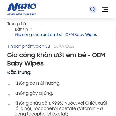
Trang chủ
Bản tin
Gia công khăn ướt em bé - OEM Baby Wipes
Tin sản phẩm/dịch vụ
26/09/2022
Gia công khăn ướt em bé - OEM
Baby Wipes
Đặc trưng:
Không có mùi hương.
Không gây dị ứng.
Không chứa cồn, 99,9% Nước, với Chiết xuất
lá lô hội, Tocopherol Acetate (Vitamin E ở
dạng tocopherol axetat)