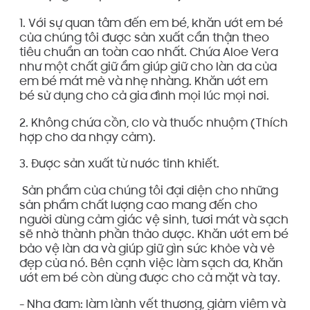
1. Với sự quan tâm đến em bé, khăn ướt em bé
của chúng tôi được sản xuất cẩn thận theo
tiêu chuẩn an toàn cao nhất. Chứa Aloe Vera
như một chất giữ ẩm giúp giữ cho làn da của
em bé mát mẻ và nhẹ nhàng. Khăn ướt em
bé sử dụng cho cả gia đình mọi lúc mọi nơi.
2. Không chứa cồn, clo và thuốc nhuộm (Thích
hợp cho da nhạy cảm).
3. Được sản xuất từ ​​nước tinh khiết.
Sản phẩm của chúng tôi đại diện cho những
sản phẩm chất lượng cao mang đến cho
người dùng cảm giác vệ sinh, tươi mát và sạch
sẽ nhờ thành phần thảo dược. Khăn ướt em bé
bảo vệ làn da và giúp giữ gìn sức khỏe và vẻ
đẹp của nó. Bên cạnh việc làm sạch da, Khăn
ướt em bé còn dùng được cho cả mặt và tay.
- Nha đam: làm lành vết thương, giảm viêm và