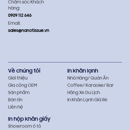
Chăm sóc Khách
hàng:
0909 112 646
Email:
sales@nanotissue.vn
Về chúng tôi
In khăn lạnh
Giới thiệu
Nhà Hàng/ Quán Ăn
Gia công OEM
Coffee/ Karaoke/ Bar
Sản phẩm
Hãng Xe Du Lịch
Bản tin
In Khăn Lạnh Giá Rẻ
Liên hệ
In hộp khăn giấy
Showroom ô tô