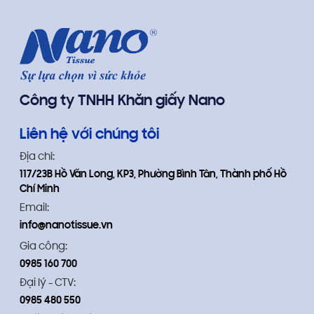
da nhạy cảm của trẻ sơ sinh và trẻ
nhỏ.
Công ty TNHH Khăn giấy Nano
Liên hệ với chúng tôi
Địa chỉ:
117/23B Hồ Văn Long, KP3, Phường Bình Tân, Thành phố Hồ
Chí Minh
Email:
info@nanotissue.vn
Gia công:
0985 160 700
Đại lý - CTV:
0985 480 550