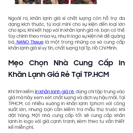
Ngoài ra, khăn lạnh giá sỉ chất lượng còn hỗ trợ đa
dạng kích thước, từ loại mini cho sự kiện đến loại lớn
cho spa. Khi kết hợp với in khăn lạnh giá rẻ, bạn có thể
tùy chỉnh theo mùa vụ, như in logo sự kiện hè để quảng
bá.
NANO Tissue
là một trong những cơ sở cung cấp
khăn lạnh giá sỉ uy tín, chất lượng tại Tp. Hồ Chí Minh.
Mẹo Chọn Nhà Cung Cấp In
Khăn Lạnh Giá Rẻ Tại TP.HCM
Khi tìm kiếm
in khăn lạnh giá rẻ
, đừng chỉ tập trung vào
giá mà hãy xem xét chất lượng và dịch vụ hậu mãi. Tại
TPHCM, có nhiều xưởng in khăn lạnh tphcm với công
suất lớn, nhưng bạn cần kiểm tra mẫu thử trước khi
đặt hàng. Một nhà cung cấp tốt sẽ cung cấp khăn
lạnh in logo với giá cạnh tranh, kèm theo tư vấn thiết
kế miễn phí.