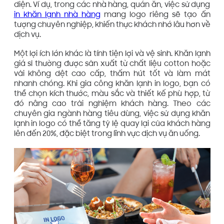
diện. Ví dụ, trong các nhà hàng, quán ăn, việc sử dụng
in khăn lạnh nhà hàng
mang logo riêng sẽ tạo ấn
tượng chuyên nghiệp, khiến thực khách nhớ lâu hơn về
dịch vụ.
Một lợi ích lớn khác là tính tiện lợi và vệ sinh. Khăn lạnh
giá sỉ thường được sản xuất từ chất liệu cotton hoặc
vải không dệt cao cấp, thấm hút tốt và làm mát
nhanh chóng. Khi gia công khăn lạnh in logo, bạn có
thể chọn kích thước, màu sắc và thiết kế phù hợp, từ
đó nâng cao trải nghiệm khách hàng. Theo các
chuyên gia ngành hàng tiêu dùng, việc sử dụng khăn
lạnh in logo có thể tăng tỷ lệ quay lại của khách hàng
lên đến 20%, đặc biệt trong lĩnh vực dịch vụ ăn uống.