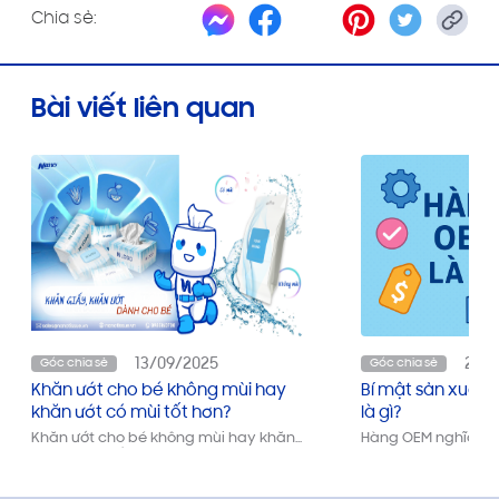
Chia sẻ:
Bài viết liên quan
13/09/2025
26/
Góc chia sẻ
Góc chia sẻ
Khăn ướt cho bé không mùi hay
Bí mật sản xuất 
khăn ướt có mùi tốt hơn?
là gì?
Khăn ướt cho bé không mùi hay khăn
Hàng OEM nghĩa là g
ướt có mùi tốt hơn? So sánh ưu nhược
mà doanh nghiệp n
điểm của từng loại, giúp cha mẹ chọn
sản phẩm an toàn, phù hợp cho làn