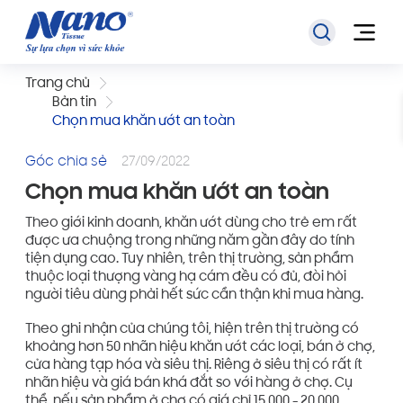
Trang chủ
Bản tin
Chọn mua khăn ướt an toàn
Góc chia sẻ
27/09/2022
Chọn mua khăn ướt an toàn
Theo giới kinh doanh, khăn ướt dùng cho trẻ em rất
được ưa chuộng trong những năm gần đây do tính
tiện dụng cao. Tuy nhiên, trên thị trường, sản phẩm
thuộc loại thượng vàng hạ cám đều có đủ, đòi hỏi
người tiêu dùng phải hết sức cẩn thận khi mua hàng.
Theo ghi nhận của chúng tôi, hiện trên thị trường có
khoảng hơn 50 nhãn hiệu khăn ướt các loại, bán ở chợ,
cửa hàng tạp hóa và siêu thị. Riêng ở siêu thị có rất ít
nhãn hiệu và giá bán khá đắt so với hàng ở chợ. Cụ
thể, nếu sản phẩm ở chợ có giá chỉ 15.000 - 20.000