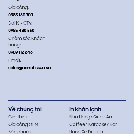
Gia công:
0985 160 700
Đại lý - CTV:
0985 480 550
Chăm sóc Khách
hàng:
0909 112 646
Email:
sales@nanotissue.vn
Về chúng tôi
In khăn lạnh
Giới thiệu
Nhà Hàng/ Quán Ăn
Gia công OEM
Coffee/ Karaoke/ Bar
Sản phẩm
Hãng Xe Du Lịch