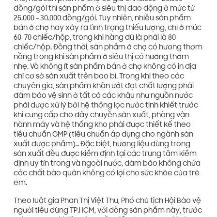
đồng/gói thì sản phẩm ở siêu thị dao động ở mức từ
25.000 - 30.000 đồng/gói. Tuy nhiên, nhiều sản phẩm
bán ở chợ hay xảy ra tình trạng thiếu lượng, chỉ ở mức
60-70 chiếc/hộp, trong khi hàng đủ là phải là 80
chiếc/hộp. Đồng thời, sản phẩm ở chợ có hương thơm
nồng trong khi sản phẩm ở siêu thị có hương thơm
nhẹ. Và không ít sản phẩm bán ở chợ không có in địa
chỉ cơ sở sản xuất trên bao bì. Trong khi theo các
chuyên gia, sản phẩm khăn ướt đạt chất lượng phải
đảm bảo vệ sinh ở tất cả các khâu như nguồn nước
phải được xử lý bởi hệ thống lọc nước tinh khiết trước
khi cung cấp cho dây chuyền sản xuất, phòng vận
hành máy và hệ thống kho phải được thiết kế theo
tiêu chuẩn GMP (tiêu chuẩn áp dụng cho ngành sản
xuất dược phẩm)… Đặc biệt, hương liệu dùng trong
sản xuất đều được kiểm định tại các trung tâm kiểm
định uy tín trong và ngoài nước, đảm bảo không chứa
các chất bảo quản không có lợi cho sức khỏe của trẻ
em.
Theo luật gia Phan Thị Việt Thu, Phó chủ tịch Hội Bảo vệ
người tiêu dùng TP.HCM, với dòng sản phẩm này, trước