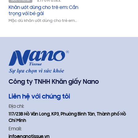
27/09/2022
Góc chia sẻ
Khăn ướt dùng cho trẻ em: Cẩn
trọng với bé gái
Mặc dù khăn ướt dùng cho trẻ em
chứa hóa chất bảo quản độc hại IPBC
gây nguy hiểm cho sức khỏe của trẻ
nhỏ mới phát hiện ở New Zealand
chưa xuất hiện trên thị trường Việt
Nam, nhưng các chuyên gia y tế cũng
khuyến cáo nên hạn chế sử dụng loại
khăn này với trẻ sơ sinh, đặc biệt là với
bé gái.
Công ty TNHH Khăn giấy Nano
Liên hệ với chúng tôi
Địa chỉ:
117/23B Hồ Văn Long, KP3, Phường Bình Tân, Thành phố Hồ
Chí Minh
Email:
info@nanotissue.vn