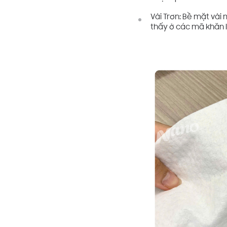
Vải Trơn: Bề mặt vải
thấy ở các mã khăn 