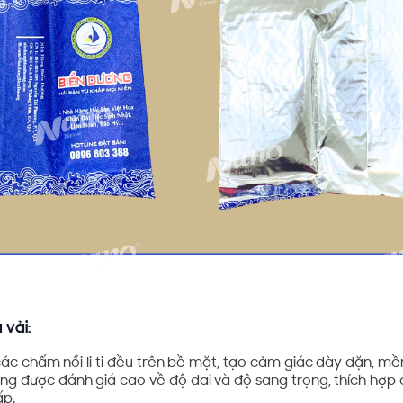
 vải:
có các chấm nổi li ti đều trên bề mặt, tạo cảm giác dày dặn, 
ường được đánh giá cao về độ dai và độ sang trọng, thích hợp
ấp.