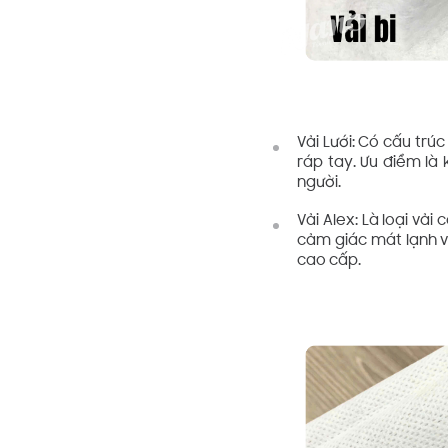
Vải Lưới: Có cấu trúc
ráp tay. Ưu điểm là
người.
Vải Alex: Là loại vả
cảm giác mát lạnh v
cao cấp.