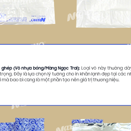
 ghép (Vỏ nhựa bóng/Màng Ngọc Trai):
Loại vỏ này thường dà
rọng. Đây là lựa chọn lý tưởng cho in khăn lạnh đẹp tại các 
i mà bao bì cũng là một phần tạo nên giá trị thương hiệu.