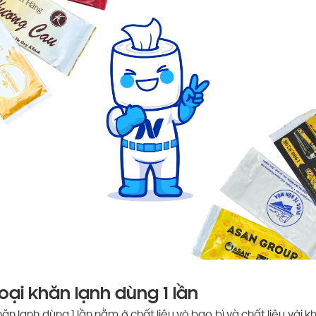
oại khăn lạnh dùng 1 lần
ăn lạnh dùng 1 lần nằm ở chất liệu vỏ bao bì và chất liệu vải 