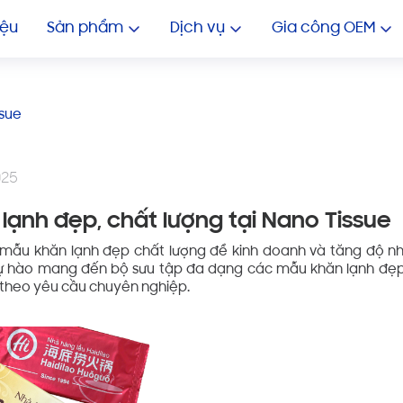
GIA CÔNG KHĂN ƯỚT NHIỀU 
In Khăn Lạnh Giá Rẻ
In 
iệu
Sản phẩm
Dịch vụ
Gia công OEM
ssue
025
ạnh đẹp, chất lượng tại Nano Tissue
mẫu khăn lạnh đẹp chất lượng để kinh doanh và tăng độ nhậ
tự hào mang đến bộ sưu tập đa dạng các mẫu khăn lạnh đẹp,
o theo yêu cầu chuyên nghiệp.