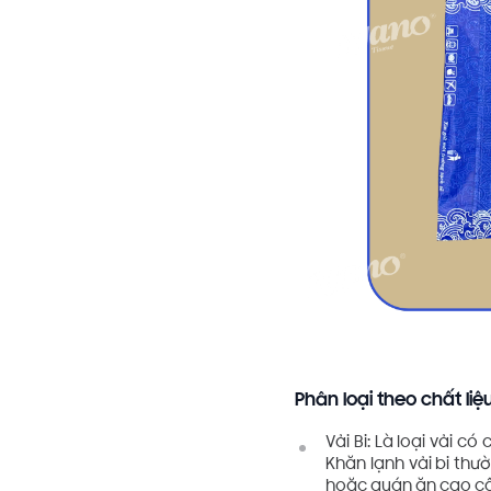
Phân loại theo chất liệu
Vải Bi: Là loại vải 
Khăn lạnh vải bi th
hoặc quán ăn cao c