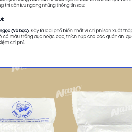
g thì cần lưu ngang những thông tin sau:
ì:
ngọc (Vỏ bạc):
Đây là loại phổ biến nhất vì chi phí sản xuất th
 Vỏ có màu trắng đục hoặc bạc, thích hợp cho các quán ăn, qu
kiệm chi phí.