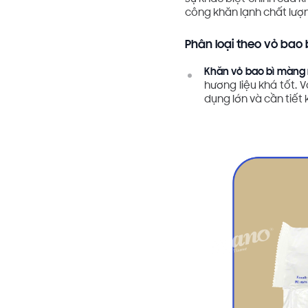
công khăn lạnh chất lượn
Phân loại theo vỏ bao b
Khăn vỏ bao bì màng 
hương liệu khá tốt.
dụng lớn và cần tiết 