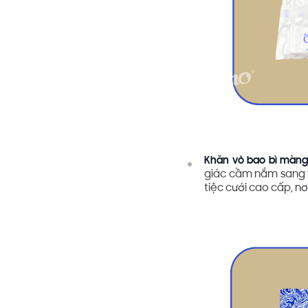
Khăn vỏ bao bì màng
giác cầm nắm sang t
tiệc cưới cao cấp, nơ