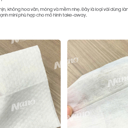
 mịn, không hoa văn, mỏng và mềm nhẹ. Đây là loại vải dùng là
lạnh mini phù hợp cho mô hình take-away.