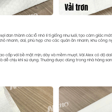
 sợi đan thành các lỗ nhỏ li ti giống như lưới, tạo cảm giác m
 khô nhanh, dai, phù hợp cho các quán ăn nhanh, khu công 
i cao cấp với bề mặt mịn, dày và mềm mượt. Vải Alex có độ dai 
à dễ chịu khi sử dụng. Thường được dùng trong nhà hàng san