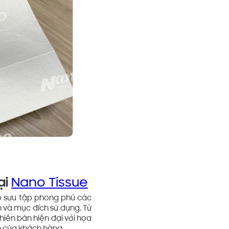
ại
Nano Tissue
ộ sưu tập phong phú các
 và mục đích sử dụng. Từ
iên bản hiện đại với họa