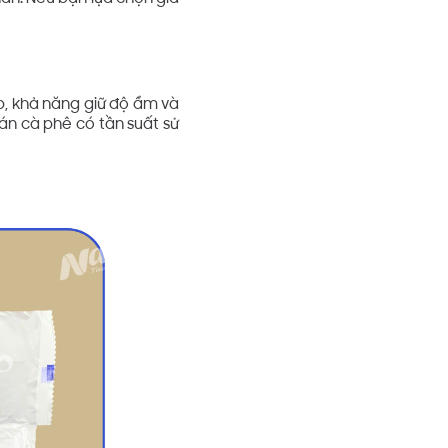
ấp, khả năng giữ độ ẩm và
án cà phê có tần suất sử