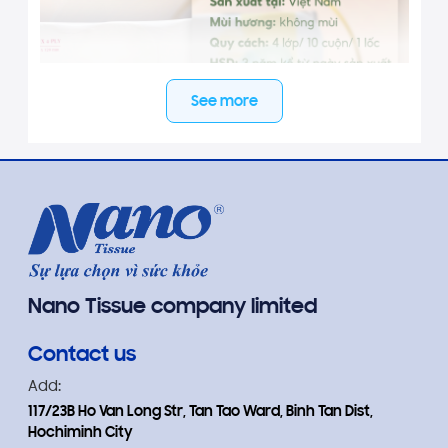
See more
CÔNG DỤNG:
✓ Giấy có độ mềm thích hợp, không lo bột giấy
thừa bám trên da, không chứa chất tẩy trắng OBA,
Nano Tissue company limited
không dùng hóa chất độc hại, không gây kích ứng,
không hương liệu.
Contact us
✓ Sử dụng trong cuộc sống hàng ngày của mỗi gia
Add:
đình, để làm sạch khuôn mặt, rửa tay khi kết thúc
117/23B Ho Van Long Str, Tan Tao Ward, Binh Tan Dist,
hoạt động thể chất.
Hochiminh City