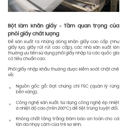
Bột làm khăn giấy - Tầm quan trọng của
phôi giấy chất lượng
Để sản xuất ra những dòng khăn giấy cao cấp (như
giấy lụa, giấy rút rút cao cấp), các nhà sản xuất lớn
thường ưu tiên sử dụng phôi giấy nhập từ các quốc gia
có tiêu chuẩn cao.
Phôi giấy nhập khẩu thường được kiểm soát chặt chẽ
về:
Nguồn gốc gỗ: Đạt chứng chỉ FSC (quản lý rừng
bền vững).
Công nghệ sản xuất: Sử dụng công nghệ ép nhiệt
ở nhiệt độ cao (trên 200°C) để tiệt trùng tuyệt đối.
Không chất tăng trắng: Đảm bảo an toàn cho cả
làn da nhạy cảm của trẻ sơ sinh.