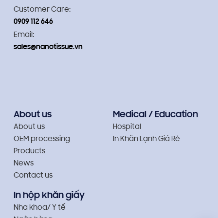
Customer Care:
0909 112 646
Email:
sales@nanotissue.vn
About us
Medical / Education
About us
Hospital
OEM processing
In Khăn Lạnh Giá Rẻ
Products
News
Contact us
In hộp khăn giấy
Nha khoa/ Y tế