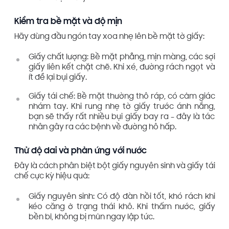
Kiểm tra bề mặt và độ mịn
Hãy dùng đầu ngón tay xoa nhẹ lên bề mặt tờ giấy:
Giấy chất lượng: Bề mặt phẳng, mịn màng, các sợi
giấy liên kết chặt chẽ. Khi xé, đường rách ngọt và
ít để lại bụi giấy.
Giấy tái chế: Bề mặt thường thô ráp, có cảm giác
nhám tay. Khi rung nhẹ tờ giấy trước ánh nắng,
bạn sẽ thấy rất nhiều bụi giấy bay ra – đây là tác
nhân gây ra các bệnh về đường hô hấp.
Thử độ dai và phản ứng với nước
Đây là cách phân biệt bột giấy nguyên sinh và giấy tái
chế cực kỳ hiệu quả:
Giấy nguyên sinh: Có độ đàn hồi tốt, khó rách khi
kéo căng ở trạng thái khô. Khi thấm nước, giấy
bền bỉ, không bị mủn ngay lập tức.