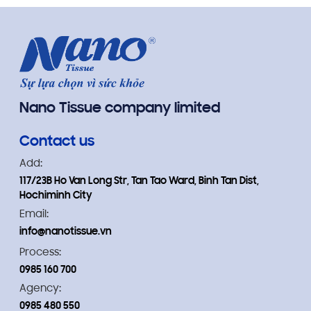
bảo vệ sức khỏe.
soát chỉ số huỳnh quang an toàn.
Nano Tissue company limited
Contact us
Add:
117/23B Ho Van Long Str, Tan Tao Ward, Binh Tan Dist,
Hochiminh City
Email:
info@nanotissue.vn
Process:
0985 160 700
Agency:
0985 480 550