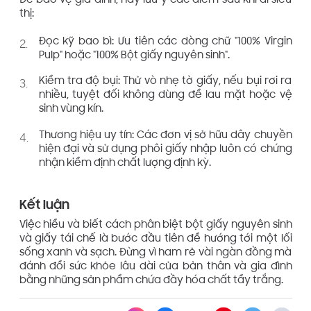
Để bảo vệ gia đình, hãy lưu ý các điểm sau khi đi siêu
thị:
Đọc kỹ bao bì: Ưu tiên các dòng chữ "100% Virgin
Pulp" hoặc "100% Bột giấy nguyên sinh".
Kiểm tra độ bụi: Thử vò nhẹ tờ giấy, nếu bụi rơi ra
nhiều, tuyệt đối không dùng để lau mặt hoặc vệ
sinh vùng kín.
Thương hiệu uy tín: Các đơn vị sở hữu dây chuyền
hiện đại và sử dụng phôi giấy nhập luôn có chứng
nhận kiểm định chất lượng định kỳ.
Kết luận
Việc hiểu và biết cách phân biệt bột giấy nguyên sinh
và giấy tái chế là bước đầu tiên để hướng tới một lối
sống xanh và sạch. Đừng vì ham rẻ vài ngàn đồng mà
đánh đổi sức khỏe lâu dài của bản thân và gia đình
bằng những sản phẩm chứa đầy hóa chất tẩy trắng.