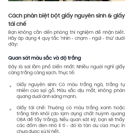
Cách phân biệt bột giấy nguyên sinh & giấy
tái chế
Bạn không cần đến phòng thí nghiệm để nhận biết.
Hãy áp dụng 4 quy tắc "nhìn - chạm - ngửi - thử" dưới
đây:
Quan sát màu sắc và độ trắng
Đây là sai lầm phổ biến nhất: Nhiều người nghĩ giấy
càng trắng càng sạch. Thực tế:
Giấy nguyên sinh: Có màu trắng ngà, trắng tự
nhiên của sợi gỗ. Màu sắc dịu mắt, không phản
quang dưới ánh sáng mạnh.
Giấy tái chế: Thường có màu trắng xanh hoặc
trắng tinh khôi (do lạm dụng chất huỳnh quang
OBA để tẩy trắng). Nếu quan sát kỹ, bạn sẽ thấy
các đốm đen nhỏ li ti – đó là tàn dư của mực in
chưa được xử lý hết.