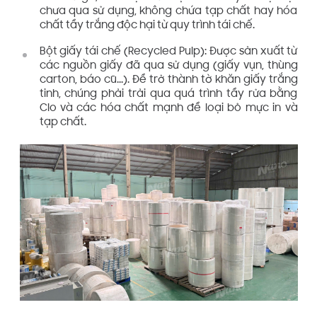
chưa qua sử dụng, không chứa tạp chất hay hóa
chất tẩy trắng độc hại từ quy trình tái chế.
Bột giấy tái chế (Recycled Pulp): Được sản xuất từ
các nguồn giấy đã qua sử dụng (giấy vụn, thùng
carton, báo cũ...). Để trở thành tờ khăn giấy trắng
tinh, chúng phải trải qua quá trình tẩy rửa bằng
Clo và các hóa chất mạnh để loại bỏ mực in và
tạp chất.