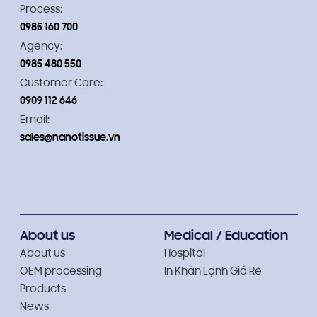
Process:
0985 160 700
Agency:
0985 480 550
Customer Care:
0909 112 646
Email:
sales@nanotissue.vn
About us
Medical / Education
About us
Hospital
OEM processing
In Khăn Lạnh Giá Rẻ
Products
News