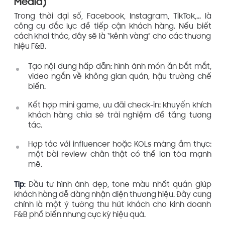
Media)
Trong thời đại số, Facebook, Instagram, TikTok,... là
công cụ đắc lực để tiếp cận khách hàng. Nếu biết
cách khai thác, đây sẽ là “kênh vàng” cho các thương
hiệu F&B.
Tạo nội dung hấp dẫn: hình ảnh món ăn bắt mắt,
video ngắn về không gian quán, hậu trường chế
biến.
Kết hợp mini game, ưu đãi check-in: khuyến khích
khách hàng chia sẻ trải nghiệm để tăng tương
tác.
Hợp tác với influencer hoặc KOLs mảng ẩm thực:
một bài review chân thật có thể lan tỏa mạnh
mẽ.
Tip:
Đầu tư hình ảnh đẹp, tone màu nhất quán giúp
khách hàng dễ dàng nhận diện thương hiệu. Đây cũng
chính là một ý tưởng thu hút khách cho kinh doanh
F&B phổ biến nhưng cực kỳ hiệu quả.