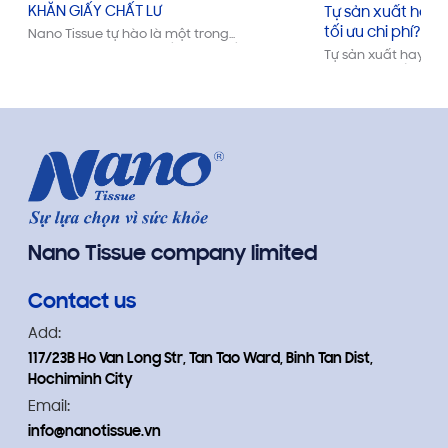
KHĂN GIẤY CHẤT LƯ
Tự sản xuất hay 
tối ưu chi phí?
Nano Tissue tự hào là một trong
những công ty sản xuất khăn giấy và
Tự sản xuất hay g
khăn ướt hàng đầu tại Việt Nam
ưu, nhược điểm, từ c
đến tốc độ. Tìm giả
startup, SMEs!
Nano Tissue company limited
Contact us
Add:
117/23B Ho Van Long Str, Tan Tao Ward, Binh Tan Dist,
Hochiminh City
Email:
info@nanotissue.vn