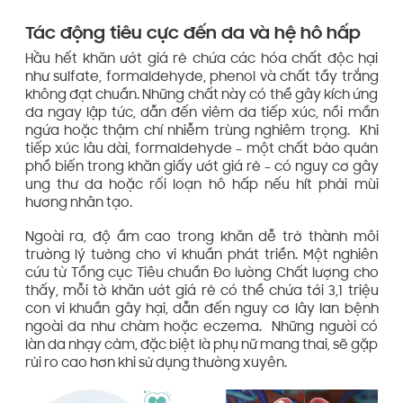
Tác động tiêu cực đến da và hệ hô hấp
Hầu hết khăn ướt giá rẻ chứa các hóa chất độc hại
như sulfate, formaldehyde, phenol và chất tẩy trắng
không đạt chuẩn. Những chất này có thể gây kích ứng
da ngay lập tức, dẫn đến viêm da tiếp xúc, nổi mẩn
ngứa hoặc thậm chí nhiễm trùng nghiêm trọng. Khi
tiếp xúc lâu dài, formaldehyde – một chất bảo quản
phổ biến trong khăn giấy ướt giá rẻ – có nguy cơ gây
ung thư da hoặc rối loạn hô hấp nếu hít phải mùi
hương nhân tạo.
Ngoài ra, độ ẩm cao trong khăn dễ trở thành môi
trường lý tưởng cho vi khuẩn phát triển. Một nghiên
cứu từ Tổng cục Tiêu chuẩn Đo lường Chất lượng cho
thấy, mỗi tờ khăn ướt giá rẻ có thể chứa tới 3,1 triệu
con vi khuẩn gây hại, dẫn đến nguy cơ lây lan bệnh
ngoài da như chàm hoặc eczema. Những người có
làn da nhạy cảm, đặc biệt là phụ nữ mang thai, sẽ gặp
rủi ro cao hơn khi sử dụng thường xuyên.