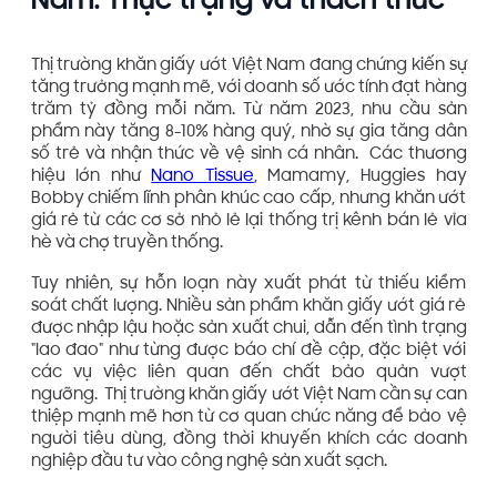
Nam: Thực trạng và thách thức
Thị trường khăn giấy ướt Việt Nam đang chứng kiến sự
tăng trưởng mạnh mẽ, với doanh số ước tính đạt hàng
trăm tỷ đồng mỗi năm. Từ năm 2023, nhu cầu sản
phẩm này tăng 8-10% hàng quý, nhờ sự gia tăng dân
số trẻ và nhận thức về vệ sinh cá nhân. Các thương
hiệu lớn như
Nano Tissue
, Mamamy, Huggies hay
Bobby chiếm lĩnh phân khúc cao cấp, nhưng khăn ướt
giá rẻ từ các cơ sở nhỏ lẻ lại thống trị kênh bán lẻ vỉa
hè và chợ truyền thống.
Tuy nhiên, sự hỗn loạn này xuất phát từ thiếu kiểm
soát chất lượng. Nhiều sản phẩm khăn giấy ướt giá rẻ
được nhập lậu hoặc sản xuất chui, dẫn đến tình trạng
"lao đao" như từng được báo chí đề cập, đặc biệt với
các vụ việc liên quan đến chất bảo quản vượt
ngưỡng. Thị trường khăn giấy ướt Việt Nam cần sự can
thiệp mạnh mẽ hơn từ cơ quan chức năng để bảo vệ
người tiêu dùng, đồng thời khuyến khích các doanh
nghiệp đầu tư vào công nghệ sản xuất sạch.