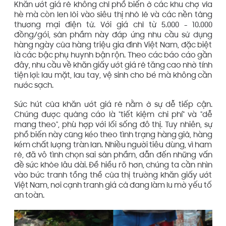
Khăn ướt giá rẻ không chỉ phổ biến ở các khu chợ vỉa
hè mà còn len lỏi vào siêu thị nhỏ lẻ và các nền tảng
thương mại điện tử. Với giá chỉ từ 5.000 - 10.000
đồng/gói, sản phẩm này đáp ứng nhu cầu sử dụng
hàng ngày của hàng triệu gia đình Việt Nam, đặc biệt
là các bậc phụ huynh bận rộn. Theo các báo cáo gần
đây, nhu cầu về khăn giấy ướt giá rẻ tăng cao nhờ tính
tiện lợi: lau mặt, lau tay, vệ sinh cho bé mà không cần
nước sạch.
Sức hút của khăn ướt giá rẻ nằm ở sự dễ tiếp cận.
Chúng được quảng cáo là "tiết kiệm chi phí" và "dễ
mang theo", phù hợp với lối sống đô thị. Tuy nhiên, sự
phổ biến này cũng kéo theo tình trạng hàng giả, hàng
kém chất lượng tràn lan. Nhiều người tiêu dùng, vì ham
rẻ, đã vô tình chọn sai sản phẩm, dẫn đến những vấn
đề sức khỏe lâu dài. Để hiểu rõ hơn, chúng ta cần nhìn
vào bức tranh tổng thể của thị trường khăn giấy ướt
Việt Nam, nơi cạnh tranh giá cả đang làm lu mờ yếu tố
an toàn.