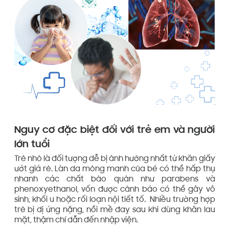
Nguy cơ đặc biệt đối với trẻ em và người
lớn tuổi
Trẻ nhỏ là đối tượng dễ bị ảnh hưởng nhất từ khăn giấy
ướt giá rẻ. Làn da mỏng manh của bé có thể hấp thụ
nhanh các chất bảo quản như parabens và
phenoxyethanol, vốn được cảnh báo có thể gây vô
sinh, khối u hoặc rối loạn nội tiết tố. Nhiều trường hợp
trẻ bị dị ứng nặng, nổi mề đay sau khi dùng khăn lau
mặt, thậm chí dẫn đến nhập viện.