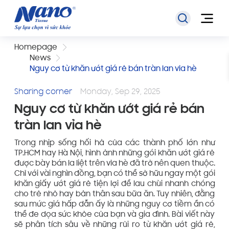
Homepage
News
Nguy cơ từ khăn ướt giá rẻ bán tràn lan vỉa hè
Sharing corner
Monday, Sep 29, 2025
Nguy cơ từ khăn ướt giá rẻ bán
tràn lan vỉa hè
Trong nhịp sống hối hả của các thành phố lớn như
TP.HCM hay Hà Nội, hình ảnh những gói khăn ướt giá rẻ
được bày bán la liệt trên vỉa hè đã trở nên quen thuộc.
Chỉ với vài nghìn đồng, bạn có thể sở hữu ngay một gói
khăn giấy ướt giá rẻ tiện lợi để lau chùi nhanh chóng
cho trẻ nhỏ hay bản thân sau bữa ăn. Tuy nhiên, đằng
sau mức giá hấp dẫn ấy là những nguy cơ tiềm ẩn có
thể đe dọa sức khỏe của bạn và gia đình. Bài viết này
sẽ phân tích sâu về những rủi ro từ khăn ướt giá rẻ,