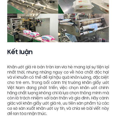
Kết luận
Khăn ướt giá rẻ bán tràn lan vỉa hè mang lại sự tiện lợi
nhất thời, nhưng những nguy cơ về hóa chất độc hại
và vi khuẩn có thể để lại hậu quả khôn lường, đặc biệt
cho trẻ em. Trong bối cảnh thị trường khăn giấy ướt
Việt Nam đang phát triển, việc chọn khăn ướt chính
hãng chất lượng không chỉ là lựa chọn thông minh mà
còn là trách nhiệm với bản thân và gia đình. Hãy cảnh
giác với khăn giấy ướt giá rẻ, ưu tiên sản phẩm từ các
cơ sở sản xuất khăn ướt uy tín, và chia sẻ bài viết này
để lan tỏa nhận thức.