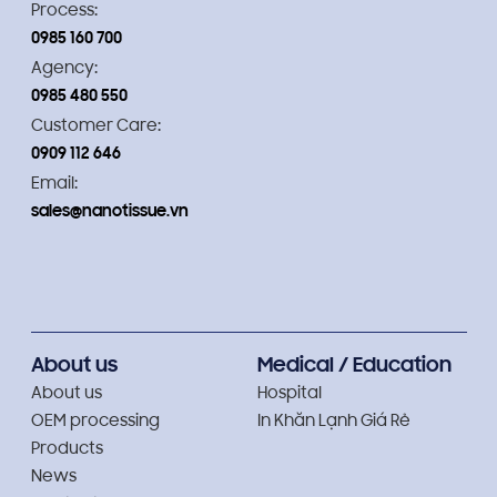
Process:
0985 160 700
Agency:
0985 480 550
Customer Care:
0909 112 646
Email:
sales@nanotissue.vn
About us
Medical / Education
About us
Hospital
OEM processing
In Khăn Lạnh Giá Rẻ
Products
News