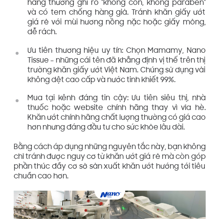
hãng thường ghi rõ "không cồn, không paraben"
và có tem chống hàng giả. Tránh khăn giấy ướt
giá rẻ với mùi hương nồng nặc hoặc giấy mỏng,
dễ rách.
Ưu tiên thương hiệu uy tín: Chọn Mamamy, Nano
Tissue – những cái tên đã khẳng định vị thế trên thị
trường khăn giấy ướt Việt Nam. Chúng sử dụng vải
không dệt cao cấp và nước tinh khiết 99%.
Mua tại kênh đáng tin cậy: Ưu tiên siêu thị, nhà
thuốc hoặc website chính hãng thay vì vỉa hè.
Khăn ướt chính hãng chất lượng thường có giá cao
hơn nhưng đáng đầu tư cho sức khỏe lâu dài.
Bằng cách áp dụng những nguyên tắc này, bạn không
chỉ tránh được nguy cơ từ khăn ướt giá rẻ mà còn góp
phần thúc đẩy cơ sở sản xuất khăn ướt hướng tới tiêu
chuẩn cao hơn.