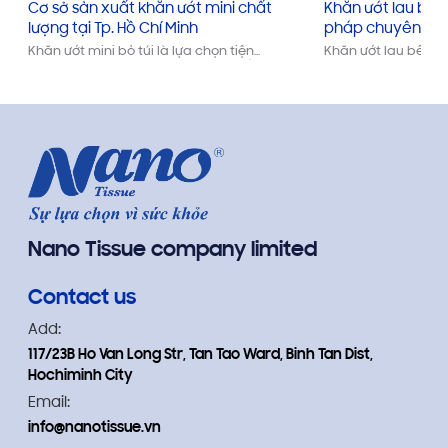
Cơ sở sản xuất khăn ướt mini chất
Khăn ướt lau bếp 
lượng tại Tp. Hồ Chí Minh
pháp chuyên dụ
Khăn ướt mini bỏ túi là lựa chọn tiện
Khăn ướt lau bếp đ
lợi, an toàn và phù hợp cho cuộc sống
pháp vệ sinh tiện lợ
bận rộn tại TP.HCM. Với hơn 19 năm
mỡ, vết bẩn cứng đ
kinh nghiệm, Nano Tissue cung cấp
quả. Với thành phầ
sản phẩm chất lượng cao cùng dịch
thơm tự nhiên cùng 
vụ gia công linh hoạt, đáp ứng nhu
sản phẩm mang lại 
cầu từ cá nhân đến doanh nghiệp.
thoải mái cho khôn
mọi gia đình.
Nano Tissue company limited
Contact us
Add:
117/23B Ho Van Long Str, Tan Tao Ward, Binh Tan Dist,
Hochiminh City
Email:
info@nanotissue.vn