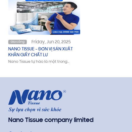
Friday, Jun 20, 2025
Gia công
NANO TISSUE – ĐƠN VỊ SẢN XUẤT
KHĂN GIẤY CHẤT LƯ
Nano Tissue tự hào là một trong
những công ty sản xuất khăn giấy và
khăn ướt hàng đầu tại Việt Nam
Nano Tissue company limited