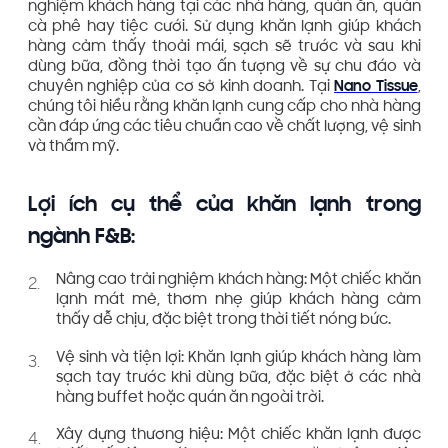
nghiệm khách hàng tại các nhà hàng, quán ăn, quán
cà phê hay tiệc cưới. Sử dụng khăn lạnh giúp khách
hàng cảm thấy thoải mái, sạch sẽ trước và sau khi
dùng bữa, đồng thời tạo ấn tượng về sự chu đáo và
chuyên nghiệp của cơ sở kinh doanh. Tại
Nano Tissue
,
chúng tôi hiểu rằng khăn lạnh cung cấp cho nhà hàng
cần đáp ứng các tiêu chuẩn cao về chất lượng, vệ sinh
và thẩm mỹ.
Lợi ích cụ thể của khăn lạnh trong
ngành F&B:
Nâng cao trải nghiệm khách hàng: Một chiếc khăn
lạnh mát mẻ, thơm nhẹ giúp khách hàng cảm
thấy dễ chịu, đặc biệt trong thời tiết nóng bức.
Vệ sinh và tiện lợi: Khăn lạnh giúp khách hàng làm
sạch tay trước khi dùng bữa, đặc biệt ở các nhà
hàng buffet hoặc quán ăn ngoài trời.
Xây dựng thương hiệu: Một chiếc khăn lạnh được