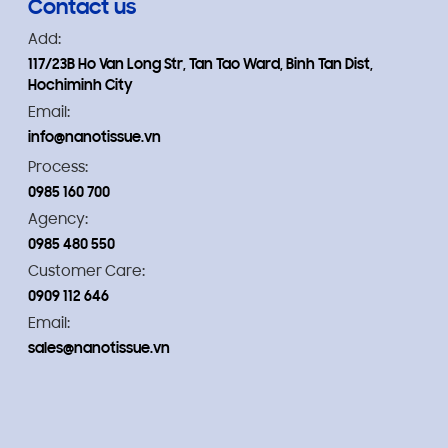
Contact us
Add:
117/23B Ho Van Long Str, Tan Tao Ward, Binh Tan Dist,
Hochiminh City
Email:
info@nanotissue.vn
Process:
0985 160 700
Agency:
0985 480 550
Customer Care:
0909 112 646
Email:
sales@nanotissue.vn