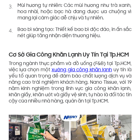
Mùi hương tự nhiên: Các mùi hương như trà xanh,
hoa nhài, hoặc bạc hà đang được ưa chuộng vì
mang lại cảm giác dễ chịu và tự nhiên.
Bao bì sáng tạo: Thiết kế bao bì độc đáo, in ấn sắc
nét giúp tăng nhận diện thương hiệu.
Cơ Sở Gia Công Khăn Lạnh Uy Tín Tại Tp.HCM
Trong ngành thực phẩm và đồ uống (F&B) tại Tp.HCM,
việc lựa chọn một
xưởng gia công khăn lạnh
uy tín là
yếu tố quan trọng để đảm bảo chất lượng dịch vụ và
nâng cao trải nghiệm khách hàng. Nano Tissue, với 19
năm kinh nghiệm trong lĩnh vực gia công khăn lạnh,
khăn giấy, khăn ướt và giấy vệ sinh, tự hào là đối tác tin
cậy của nhiều nhà hàng, quán ăn tại Tp.HCM.