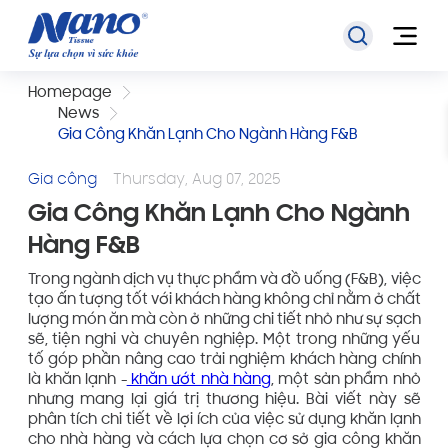
Homepage
News
Gia Công Khăn Lạnh Cho Ngành Hàng F&B
Gia công
Thursday, Aug 07, 2025
Gia Công Khăn Lạnh Cho Ngành
Hàng F&B
Trong ngành dịch vụ thực phẩm và đồ uống (F&B), việc
tạo ấn tượng tốt với khách hàng không chỉ nằm ở chất
lượng món ăn mà còn ở những chi tiết nhỏ như sự sạch
sẽ, tiện nghi và chuyên nghiệp. Một trong những yếu
tố góp phần nâng cao trải nghiệm khách hàng chính
là khăn lạnh -
khăn ướt nhà hàng
, một sản phẩm nhỏ
nhưng mang lại giá trị thương hiệu. Bài viết này sẽ
phân tích chi tiết về lợi ích của việc sử dụng khăn lạnh
cho nhà hàng và cách lựa chọn cơ sở gia công khăn