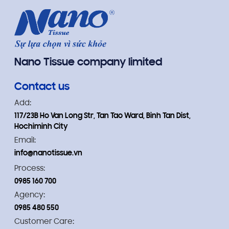
nhà hàng, quán ăn
Nano Tissue company limited
Contact us
Add:
117/23B Ho Van Long Str, Tan Tao Ward, Binh Tan Dist,
Hochiminh City
Email:
info@nanotissue.vn
Process:
0985 160 700
Agency:
0985 480 550
Customer Care: