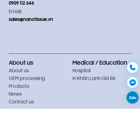
0909 112 646
Email:
sales@nanotissue.vn
About us
Medical / Education
About us
Hospital
OEM processing
In Khăn Lạnh Giá Rẻ
Products
News
Contact us
In hộp khăn giấy
Nha khoa/ Y tế
In Hộp Khăn Giấy Giá Rẻ
Ngân hàng