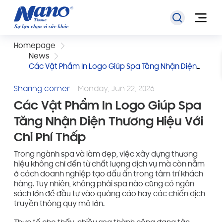
Homepage
News
Các Vật Phẩm In Logo Giúp Spa Tăng Nhận Diện
Thương Hiệu Với Chi Phí Thấp
Sharing corner
Monday, Jun 22, 2026
Các Vật Phẩm In Logo Giúp Spa
Tăng Nhận Diện Thương Hiệu Với
Chi Phí Thấp
Trong ngành spa và làm đẹp, việc xây dựng thương
hiệu không chỉ đến từ chất lượng dịch vụ mà còn nằm
ở cách doanh nghiệp tạo dấu ấn trong tâm trí khách
hàng. Tuy nhiên, không phải spa nào cũng có ngân
sách lớn để đầu tư vào quảng cáo hay các chiến dịch
truyền thông quy mô lớn.