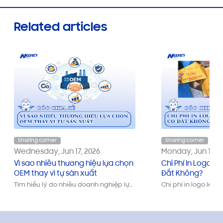
Related articles
Sharing corner
Sharing corner
Wednesday, Jun 17, 2026
Monday, Jun 15, 2
Vì sao nhiều thương hiệu lựa chọn
Chi Phí In Logo L
OEM thay vì tự sản xuất
Đắt Không?
Tìm hiểu lý do nhiều doanh nghiệp lựa
Chi phí in logo lên 
chọn gia công OEM thay vì tự xây
không? Cùng tìm hi
dựng nhà máy. Phân tích lợi ích về chi
hưởng đến giá khăn 
phí, thời gian, chất lượng và khả năng
do vì sao đây là g
phát triển thương hiệu riêng.
thương hiệu tiết ki